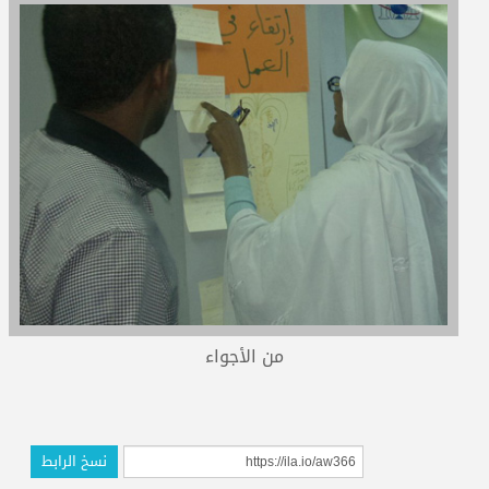
المدربون
المعتمدون
من الأجواء
نسخ الرابط