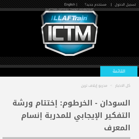
تسجيل الدخول
|
مستخدم جديد؟
| English
القائمة
كل الاخبار
>
مدربو إيلاف ترين
الرئيسية
السودان - الخرطوم: إختتام ورشة
التفكير الإيجابي للمدربة إنسام
الدورات القادمة
المعرف