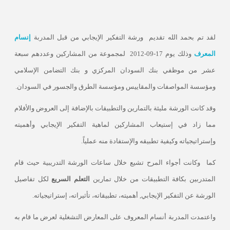
لقد تم بحمد الله تقديم
ورشة التفكير الإيجابي من قبل المدربة
إنسام
المعرف
وذلك يوم 17-09-2012
لمجموعة من المشاركين وعددهم سبعة
عشر من موظفي بنك السودان المركزي و بنك التضامن الإسلامي
ومؤسسة المواصفات والمقاييس ومؤسسة الطرق والجسور في السودان.
وقد كانت الورشة مليئة بالتمارين والتطبيقات بالإضافة إلى العروض والأفلام
مما زاد في إستيعاب المشاركين لماهية التفكير الإيجابي وأهميته
وإستراتيجياته وكيفية تطبيقه والإستفادة منه عملياً.
كما
وكانت أجواء المرح تشيع خلال ساعات الورشة التدريبية حيث قام
المتدربين بكافة التطبيقات من خلال تمارين
التعلم السريع
لكل تفاصيل
الورشة عن التفكير الإيجابي, أهميته، تطبيقاته، تأثيراته، إستراتيجياته.
واعتمدت المدربة أنسام المعروف على المعارض التشغلية لعرض ما قام به