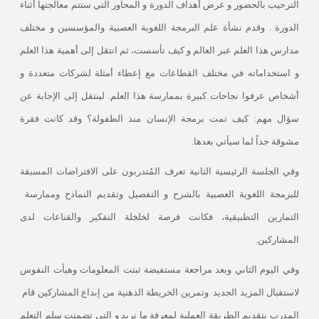
الترحيب بالحضور و عرض أهداف الدورة و المحاور التي ستتم معالجتها أثناء
الدورة . وقدم نشأة علم البرمجة اللغوية العصبية والمؤسسين و مختلف
مدارس هذا العلم عبر العالم و كيف تأسست، ثم انتقل إلى أهمية هذا العلم
و استخداماته في مختلف القطاعات مع إعطاء أمثلة لشركات متعددة و
أشخاص عرفوا نجاحات كبيرة بممارسة هذا العلم. لينتقل إلى الإجابة عن
سؤال مهم: كيف تمت برمجة الإنسان منذ الطفولة؟ وقد كانت فقرة
مشوقة جداً لما سيأتي بعدها.
وفي الجلسة الرئيسية الثانية تعرف المُتدربون على الافتراضات المسبقة
للبرمجة اللغوية العصبية بالشرح و التفصيل وتقديم النماذج وممارسة
التمارين التطبيقية، فكانت فرصة لخلخلة التفكير والقناعات لدى
المشاركين.
وفي اليوم الثاني وبعد مراجعة مستفيضة ثبتت المعلومات وهيأت النفوس
لاستقبال المزيد الجديد
وتمرين الخريطة الذهنية من إبداع المشاركين قام
المدرب بتقديم الطريقة العملية لمعرفة ما نريد و التي تضمنت سلم التعلم