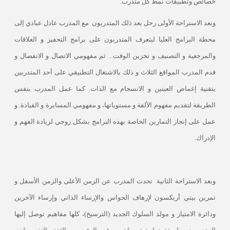
خصائص وتطبيقات نمط كل متدرب.
وبعد الاستراحة الأولى رحل بعد ذلك المتدربون
مع المدرب عادل عبادي إلى
محطة البرامج العليا ليتعرف المتدربون على برامج التحفيز و العلاقات
والمرجعية و التصنيف و تخزين الوقت... ثم مفهومي الاتصال و الانفصال و
قدم المدرب المواقع الثلاث و ذلك بالاشتغال التطبيقي على أحد المتدربين
بتقنية إغماض العينين و الانسجام مع الذات. كما عمل المدرب بنفس
الطريقة لتقديم مفهوم الألفة و مستوياتها، و مفهومي المسايرة و القيادة. و
عمل على إنجاز التمارين الخاصة بهذه البرامج بشكل زوجي لزيادة الفهم و
الإدراك.
وبعد الاستراحة الثانية
تحدث المدرب عن الزمن الأعلى والزمن الأسفل و
تمرين بيتي أريكسون لإرهاف الحواس والإرساء الذاتي وإرساء الآخرين
ودائرة الامتياز و مولد السلوك الجديد (الترسيخ)، كلها مفاهيم توصل إليها