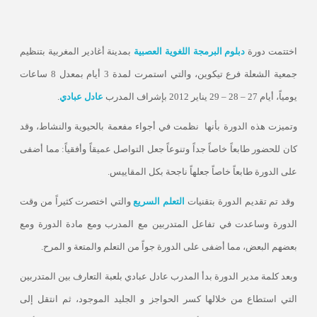
اختتمت دورة
دبلوم البرمجة اللغوية العصبية
بمدينة أغادير المغربية بتنظيم
جمعية الشعلة فرع تيكوين، والتي استمرت لمدة 3 أيام بمعدل 8 ساعات
يومياً، أيام 27 – 28 – 29 يناير 2012 بإشراف المدرب
عادل عبادي
.
وتميزت هذه الدورة بأنها
نظمت في أجواء مفعمة بالحيوية والنشاط، وقد
كان للحضور طابعاً خاصاً جداً وتنوعاً جعل التواصل عميقاً وأفقياً: مما أضفى
على الدورة طابعاً خاصاً جعلهاً ناجحة بكل المقاييس.
وقد تم تقديم الدورة بتقنيات
التعلم السريع
والتي اختصرت كثيراً من وقت
الدورة وساعدت في تفاعل المتدربين مع المدرب ومع مادة الدورة ومع
بعضهم البعض، مما أضفى على الدورة جواً من التعلم والمتعة و المرح.
وبعد كلمة مدير الدورة بدأ المدرب عادل عبادي بلعبة التعارف بين المتدربين
التي استطاع من خلالها كسر الحواجز و الجليد الموجود، ثم انتقل إلى