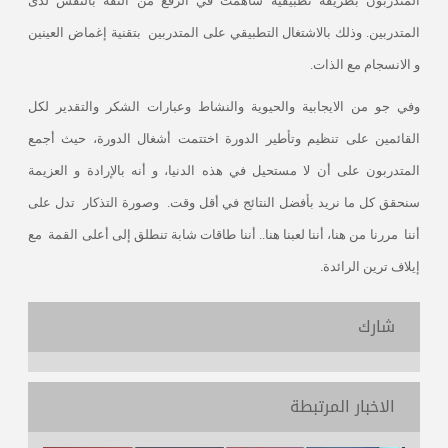
المتدربون بطريقة تطبيقية ساهمت في الرفع من الثقة بالنفس لدى
المتدربين. وذلك بالاشتغال التطبيقي على المتدربين
بتقنية إغماض العينين
و الانسجام مع الذات.
وفي جو من الايجابية والحيوية والنشاط وعبارات الشكر والتقدير لكل
القائمين على تنظيم وتأطير الدورة اختتمت أشغال الدورة، حيث أجمع
المتدربون على أن لا مستحيل في هذه الدنيا، و أنه بالإرادة و العزيمة
سنحقق كل ما نريد بأفضل النتائج في أقل وقت.
وصورة التذكار
تدل على
أننا
مررنا من هنا، أننا لعبنا هنا.. أننا طاقات شابة تنطلق إلى أعلى القمة
مع
إيلاف ترين الرائدة.
شارك
الاخبار المرتبطة