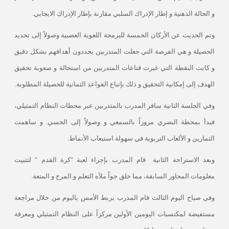
و الحالة الذهنية و إطار الإدراك السلبي مقارنة بإطار الإدراك الايجابي.
وتم الحديث عن الأركان الخمسة للبرمجة اللغوية العصبية وصولاً إلى تحديد
الحصيلة و هي الفرصة التي جعلت المتدربين يحددون أهدافهم بشكل دقيق
و كانت النقطة التي غيرت قناعات المتدربين من استحالة و صعوبة تحقيق
الهدف إلى إمكانية التحقيق و ذلك بإتباع القواعد الثمانية للحصيلة المطلوبة.
وفي الجلسة الثانية سافر المدرب بالمتدربين عبر محطات النظام التمثيلي،
فبدأ بمحطة البصري مروراً بالسمعي و وصولاً إلى الحسي. و ساهمت
التمارين و الألعاب التربوية في سهولة استيعاب الأنماط.
وبعد الاستراحة الثانية
قام المدرب بإجراء لعبة "كرة القدم " لتثبيت
معلومات المحاور السابقة، مما خلق جواً ملأه التعلم و المرح و المتعة.
وفي صباح اليوم الثالث قام المدرب بربط الأمس باليوم من خلال مراجعة
مستفيضة لمكتسبات اليومين الأولين مركزاً على النظام التمثيلي ومعرفة