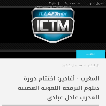
تسجيل الدخول
|
مستخدم جديد؟
| English
القائمة
كل الاخبار
>
مدربو إيلاف ترين
الرئيسية
المغرب - أغادير: اختتام دورة
دبلوم البرمجة اللغوية العصبية
الدورات القادمة
للمدرب عادل عبادي