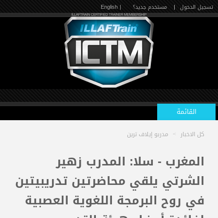
تسجيل الدخول
|
مستخدم جديد؟
| English
القائمة
كل الاخبار
>
مدربو إيلاف ترين
الرئيسية
المغرب - سلا: المدرب زهير
الشرتي يلقي محاضرتين تدريبيتين
الدورات القادمة
في روح البرمجة اللغوية العصبية