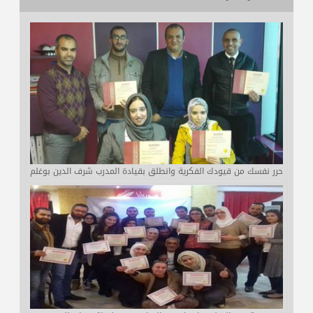
حرر نفسك من قيودك الفكرية وانطلق بقيادة المدرب شرف الدين بوغلم