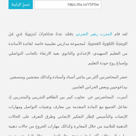
نسخ الرابط
بعقد عدة محاضرات تدريبية في فن
لقد قام
المدرب زهير الشرتي
البرمجة اللغوية العصبية
لمجموعة مدارس تعليمية خاصة لفائدة الأساتذة
من التعليم التمهيدي، الإعدادي والثانوي بغية الارتقاء بالجانب التواصلي
وإصباغ روح جودة التعليم.
حضر المحاضرتين أكثر من مائتي أستاذ وأستاذة وكذالك مفتشين ومنسقين
بيداغوجيين وبعض الحراس العامين.
أثمرت
المحاضرتين عن
تجاوب كبير بين الطاقم التدريبي والمتدربين إذ
تفاعل الجميع مع المادة المقدمة من معارف وتقنيات التواصل ومهارات
الإنصات والتأسيس لإطار التفكير الايجابي وطرق التعرف على الحالات
الذهنية للتلاميذ من خلال المعايرة وكذالك مهارات الخروج من حالات ذهنية
سلبية إلى حالات أكثر إيجابية تفتح مجال للتعلم من خلال الطريقة وجودة