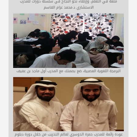
متعة في التعلم، وإرتقاء نحو النجاح في سلسلة دورات للمدرب
الاستشاري د.محمد عزام القاسم
البرمجة اللغوية العصبية، ضع بصمتك مع المدرب أول ماجد بن عفيف
عودة رائعة للمدرب حمزة الدوسري لعالم التدريب من خلال دورة دبلوم