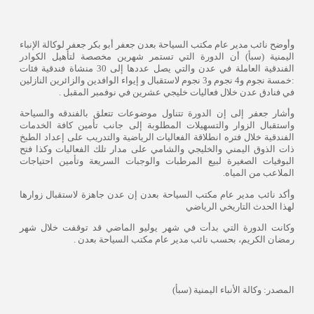
وأوضح نائب مدير عام مكتب السياحة بعدن جعفر أبو بكر جعفر لوكالة الإنباء
اليمنية (سبأ) أن الدورة التي تستمر شهرين مخصصة لتأهيل الكوادر
الفندقية العاملة في عدن والتي يصل عددها إلى 30 منشاة فندقية فئات
:خمسة نجوم و4 نجوم و3 نجوم لاستقبال و إيواء الوافدين والزائرين النازلين
في فنادق عدن خلال فعاليات خليجي عشرين في نوفمبر المقبل .
وأشار جعفر إلى إن الدورة تتناول موضوعات تتعلق بالفندقه والسياحة
واستقبال الزوار والتسهيلات المطلوبة إلى جانب تأمين كافة الخدمات
الفندقية خلال فتره انطلاقة الفعاليات الرياضية والتدريب على إعداد الطبخ
ذات الذوق اليمني والخليجي والشامي على مدار تلك الفعاليات وكذا فتح
البوفيات الصغيرة لبيع المرطبات والوجبات السريعة وتأمين احتياجات
الملاعب من المياه.
وأكد نائب مدير عام مكتب السياحة بعدن إن عدن جاهزة لاستقبال زوارها
لهذا الحدث التاريخي الرياضي
وكانت الدورة التي بدأت في شهر يوليو الماضي قد توقفت خلال شهر
رمضان الكريم، بحسب نائب مدير عام مكتب السياحة بعدن .
المصدر: وكالة الأنباء اليمنية (سبأ)