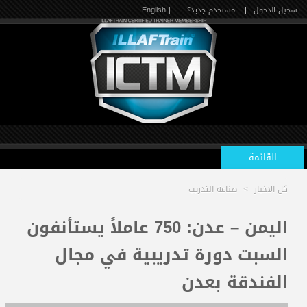
تسجيل الدخول
|
مستخدم جديد؟
| English
القائمة
كل الاخبار
>
صناعة التدريب
الرئيسية
اليمن – عدن: 750 عاملاً يستأنفون
السبت دورة تدريبية في مجال
الدورات القادمة
الفندقة بعدن