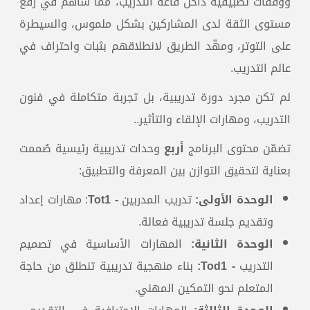
ووقفات تطبيقية داخل قاعة التدريب، مما ساهم في رفع
مستوى الثقة لدى المشاركين بشكل ملموس، والسيطرة
على التوتر، ومهّد الطريق لانطلاقهم بثبات واحتراف في
عالم التدريب.
لم تكن مجرد دورة تدريبية، بل تجربة متكاملة في فنون
التدريب، ومهارات الإلقاء والتأثير..
تضمّن محتوى البرنامج
أربع
وحدات تدريبية رئيسية صُممت
بعناية لتحقيق التوازن بين المعرفة والتطبيق:
الوحدة الأولى
:
تدريب المدربين
- Tot1
: مهارات إعداد
وتقديم جلسة تدريبية فعالة.
الوحدة الثانية
:
المهارات الأساسية في تصميم
التدريب
- Tod1:
بناء منهجية تدريبية تنطلق من حاجة
المتعلم نحو التمكين المهني.