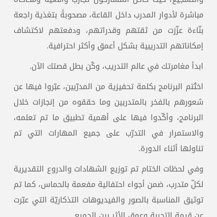
مباشرة لأدوار المدرب داخل القاعة، مصحوبةً بتغذية راجعة
بنّاءة عزّزت من ثقتهم وقدراتهم، ودفعتهم لاكتشاف
إمكاناتهم التدريبية بشكل أعمق وأكثر احترافية.
ابدأ مغامرتك في عالم التدريب، وكُن بطل قصتك الآن.
اختُتم البرنامج بكلمة تحفيزية من المدرّبين، عبّروا فيها عن
شعورهم بالفخر بالمتدربين وما حققوه من إنجازات خلال
البرنامج، وأكّدوا فيها على أهمية تطبيق ما تم تعلمه،
والاستمرار في التدرّب على جميع المهارات التي تم
تناولها أثناء الدورة.
وفي لحظات الختام تم توزيع الشهادات والدروع التقديرية
لكلّ متدرب، ضمن أجواء احتفالية مفعمة بالحماس، كما تم
توثيق المناسبة بالصور والفيديوهات التذكاريّة التي عبّرت
عن قيمة التجربة وعمق الأثر بين الجميع.