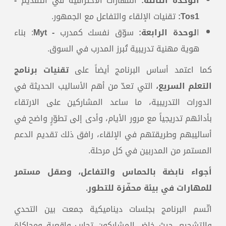
الوحدة الثالثة
:
المهارات الاحترافية في التقديم
-
Tos1:
تقنيات الإلقاء والتفاعل مع الجمهور.
ا
لوحدة الرابعة
:
سوّق نفسك كمدرب
- Myt
: بناء
هوية مهنية تدريبية تُبرز المدرب في السوق.
كما اعتمد أساس البرنامج أيضاً على
تقنيات برنامج
التعلم السريع،
التي تعدّ من أهم الأساليب الحديثة في
الدورات التدريبية، ما ساعد المشاركين على الارتقاء
بأدائهم تدريجياً مع مرور الأيام، وأدى إلى تطوّرٍ واضح في
أساليبهم وطريقتهم في الإلقاء، رافق ذلك تقديم الدعم
المستمر من المدربين في كل مرحلة.
أجواء نابضة بالحماس والتفاعل، وصقل مستمر
للمهارات في بيئة محفّزة للتطور
.
اتّسم البرنامج بجلسات ديناميكية جمعت بين التحدي
والتشجيع، حيث خاض المشاركون تجارب واقعية ومحاكاة