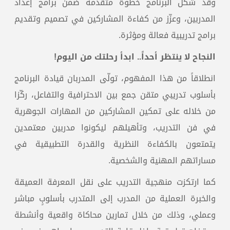
وقد شكّل البرنامج خطوة متقدمة ضمن برامج إعداد
المدربين، وعزّز من كفاءة المشاركين في تصميم وتقديم
برامج تدريبية فعالة ومؤثرة.
النجاح لا ينتظر أحداً.. ابدأ رحلتك من اليوم!
انطلاقاً من هذا المفهوم، تولّى المدربان قيادة البرنامج
بأسلوب تدريبي متقن جمع بين الاحترافية والتفاعل، ركّزا
من خلاله على تمكين المشاركين من المهارات الجوهرية
في فن التدريب، وتأهيلهم ليكونوا مدربين معتمدين
يتمتعون بالكفاءة النظرية والقدرة التطبيقية في
مساراتهم المهنية والشخصية.
كما ارتكزت منهجية التدريب على نقل المعرفة العميقة
والخبرة العملية من المدرب إلى المتدرب بأسلوبٍ مباشر
وعملي، وذلك من خلال تمارين محاكاة واقعية وأنشطة