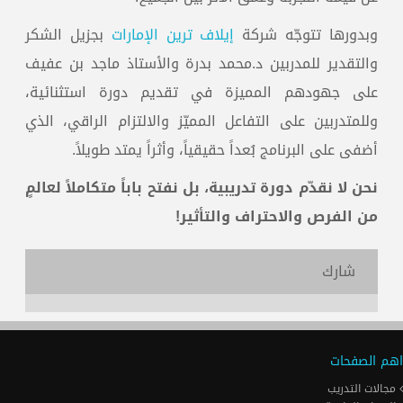
وبدورها تتوجّه شركة
إيلاف ترين الإمارات
بجزيل الشكر
والتقدير للمدربين د.محمد بدرة والأستاذ ماجد بن عفيف
على جهودهم المميزة في تقديم دورة استثنائية،
وللمتدربين على التفاعل المميّز والالتزام الراقي، الذي
أضفى على البرنامج بُعداً حقيقياً، وأثراً يمتد طويلاً.
نحن لا نقدّم دورة تدريبية، بل نفتح باباً متكاملاً لعالمٍ
من الفرص والاحتراف والتأثير!
شارك
اهم الصفحات
مجالات التدريب