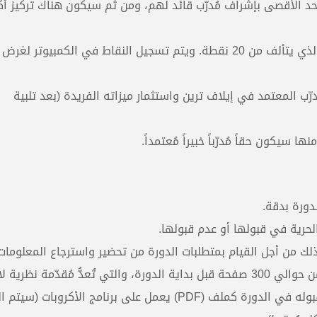
حد الأقصى بإشراف مُدرّب قائد لهم، ومن ثم سيكون هناك تركيز أك
المدربون
يتم تقويم المُتدرّبين حسب نموذج تقويم المُدرّب الذي يتألف من 20 نقطة. ويتم تسجيل النقاط في الكمبيوتر لغرض
لا توجد نتائج.
ّب المعتمد في إيلاف ترين واستثمار ميزاته الفريدة (بعد تلبية
سيكون حقاً مُدرّباً خبيراً مُعتمداً.
دورة بدقة.
الحرية في قبولها أو عدم قبولها.
وذلك من أجل القيام بمتطلبات الدورة من تحضير واسترجاع المعلومات
تعهّد بقراءة وفهم المادة النظرية المكونة من حوالي 300 صفحة قبل بداية الدورة، والتي تُعدُّ مُقدّمة نظري
لحضور الدورة، ويتم تسليمها للمُتدرّب بمجرد قبوله في الدورة كملف (PDF) يعمل على برنامج الأكروبا