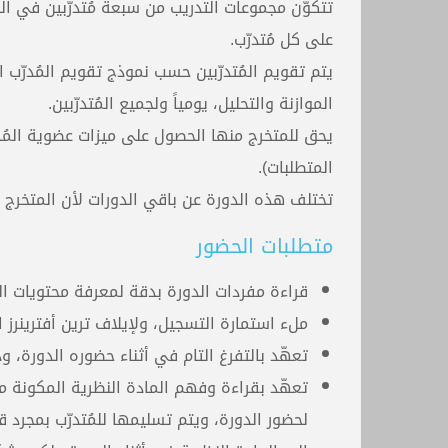
تتكوّن مجموعات التدريب من سبعة مُتدرّبين في ال
على كل مُتدرّب.
الموازنة والتحليل، يومياً ولجميع المُتدرّبين.
يحق للمتخرج منها الحصول على ميزات عضوية المُدر
المتطلبات).
تختلف هذه الدورة عن باقي الدورات لأن المتخرج منها 
متطلبات الحضور
قراءة مفردات الدورة بدقة لمعرفة محتويات ال
ملء استمارة التسجيل، ولإيلاف ترين أفترينرز 
تعهّد بالتفرغ التام في أثناء حضوره الدورة، 