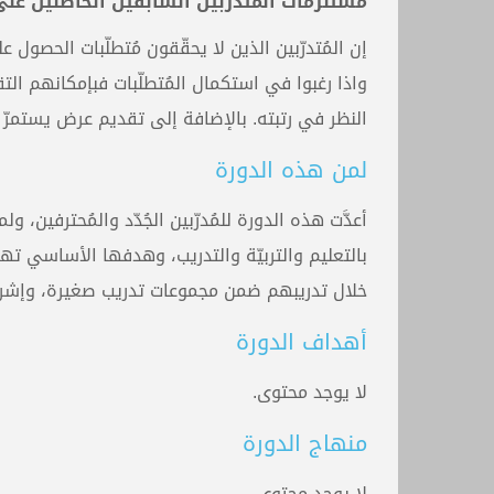
مُستلزمات المُتدرّبين السابقين الحاصلين ع
إن المُتدرّبين الذين لا يحقّقون مُتطلّبات الحص
واذا رغبوا في استكمال المُتطلّبات فبإمكانهم التق
النظر في رتبته. بالإضافة إلى تقديم عرض يستمر
لمن هذه الدورة
أعدَّت هذه الدورة للمُدرّبين الجُدّد والمُحترفين
بالتعليم والتربيّة والتدريب، وهدفها الأساسي تهيئ
خلال تدريبهم ضمن مجموعات تدريب صغيرة، وإشراف ا
أهداف الدورة
لا يوجد محتوى.
منهاج الدورة
لا يوجد محتوى.