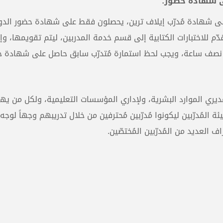
لى شهادة حضور:
ول على شهادة مُدرّب إيلاف ترين، يحصلون فقط على شهادة حضور الدو
دّم للاختبارات الكتابية إلى قسم خدمة المدربين، ليتم تقويمها، وإ
ّ نصف ساعة، ويجب لحظ استمارة مُتدرّب سابق حاصل على شهادة ح
، ولمديري الموارد البشرية، ولإداري المؤسسات التعليمية، ولكل من يه
ة المُدرّبين ليكونوا مُدرّبين مُحترفين من خلال تدريبهم وجهاً لوجه
لعديد من المُدرّبين المُختصّين.