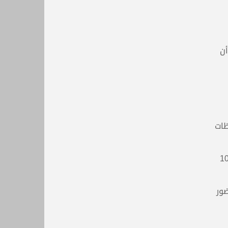
أن
حظات
عروض ارتجاليةً (قد تُطلَب منه في أيّة لحظة اعتباراً من بداية الأسبوع الثاني للدورة، مدة العرض 10
ضور