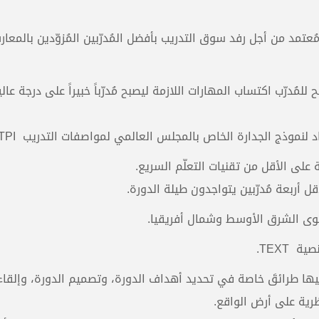
 مُعتمد من أجل رفد سوق التدريب بأفضل المُدرّبين المُزوّدين بالمعا
لمُدرّب اكتساب المهارات اللازمة ليصبح مُدرّباً خبيراً على درجة عال
لنموذج الجدارة الخاص بالمجلس العالمي لمواصفات التدريب IBSTPI.
قل أربعة مُدرّبين يتواجدون طيلة الدورة.
توى الشرق الأوسط وشمال أفريقيا.
 TEXT.
 فيها طرائقَ خاصة في تحديد أهداف الدورة، وتصميم الدورة، وإلقاء
ظرية على أرض الواقع.