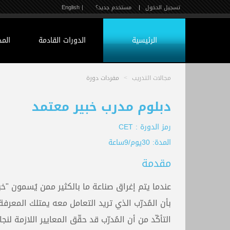
تسجيل الدخول
|
مستخدم جديد؟
| English
الرئيسية
الدورات القادمة
الم
مجالات التدريب
>
مفردات دورة
دبلوم مدرب خبير معتمد
رمز الدورة : CET
المدة: 30يوم/9ساعة
مقدمة
عندما يتم إغراق صناعة ما بالكثير ممن يُسمون "خب
بأن المُدرّب الذي تريد التعامل معه يمتلك المعرفة
التأكّد من أن المُدرّب قد حقّق المعايير اللازمة ل