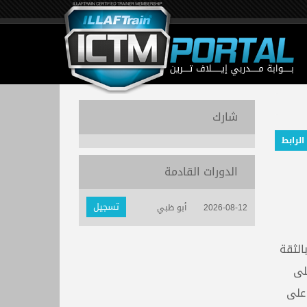
شارك
الرابط
الدورات القادمة
تسجيل
2026-08-12
أبو ظبي
الثقة
لى
 على