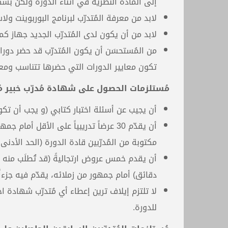
إلى المادة النظرية في أثناء الدورة ولكن بشك
لابد من معرفة المُتدرّب لبرنامج البوربوينت ولا
لابد من أن يكون لدى المُتدرّب الجديد جهاز كم
من المُستحسَن أن يكون المُتدرّب قد حضر دورا
تكون معايير الدورات التي حضرها تتناسب ومعاي
مُستلزمات الحصول على شهادة مُدرّب خبير مُ
أن يجيب عن أسئلة اختبار كتابي (و يجب أن تكون إجابته 
أن يقدّم 30 عرضاً تدريبياً على الأقل
مكتوبة من المُدرّبين قادة الدورة (الحد الأدنى لدرج
دقائق) أمام جمهور من زملائه، يقدّم فيه جزءا
لا تلتزم إيلاف ترين إعطاء أي مُتدرّب شهادة 
للدورة.