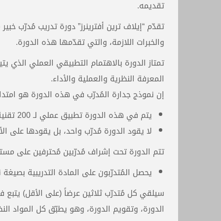
تقديمه.
تقدّم “إيلاف ترين أفترينرز” دورة تدريب مُدرّب خبير
والخبرات اللازمة، والتي تقدّمها هذه الدورة.
تمتاز الدورة بالاهتمام التطبيقي العملي الذي يتيح ل
المعرفة النظرية والعملية والأداء.
إن نموذج جدارة المُدرّب في هذه الدورة هو امتداد 
يتم في هذه الدورة تطبيق عملي لـ 200 تقنية على الأقل من تقنيات التعلّم السريع.
لا يقود الدورة مُدرّب واحد، بل يقودها على الأ
تتم الدورة تحت إشراف مُدرّبين مُحترفين على مس
يحصل المُتدرّبون على المادة التدريبية بصيغة نصية
سيلقي كل مُتدرّب ثلاثين عرضاً (على الأقل) يتبع
الدورة، وتقويم الدورة، وهو يطبّق كل المواد الن