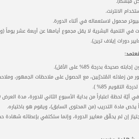
ل مُبسّط).
ستخدام الانترنت.
بيوتر محمول لاستعماله في أثناء الدورة.
ت في التنمية البشرية لا يقل مجموع أيامها عن أربعة عشر يوماً (و
ير دورات إيلاف ترين).
عتمد:
صحيحة بدرجة 85% على الأقل).
 أمام جمهور من زملائه المُتدرّبين، مع الحصول على ملاحظات الجمهور، وملا
ة التقويم 85% ).
أن يقدم خمس 
ً يخص مادة التدريب (من المحتوى السابق)، ويقوم هو باختياره.
اجتياز إن لم يحقّق معايير الدورة، وإنما ستكتفي بإعطائه شهادة ح