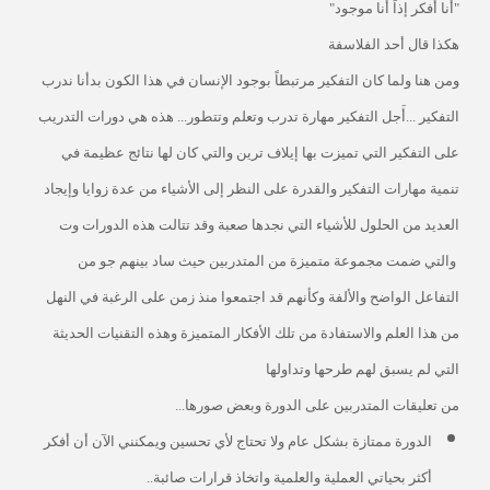
"أنا أفكر إذاً أنا موجود"
هكذا قال أحد الفلاسفة
ومن هنا ولما كان التفكير مرتبطاً بوجود الإنسان في هذا الكون بدأنا ندرب
التفكير ...أَجل التفكير مهارة تدرب وتعلم وتتطور... هذه هي دورات التدريب
على التفكير التي تميزت بها إيلاف ترين والتي كان لها نتائج عظيمة في
تنمية مهارات التفكير والقدرة على النظر إلى الأشياء من عدة زوايا وإيجاد
العديد من الحلول للأشياء التي نجدها صعبة وقد تتالت هذه الدورات وت
والتي ضمت مجموعة متميزة من المتدربين حيث ساد بينهم جو من
التفاعل الواضح والألفة وكأنهم قد اجتمعوا منذ زمن على الرغبة في النهل
من هذا العلم والاستفادة من تلك الأفكار المتميزة وهذه التقنيات الحديثة
التي لم يسبق لهم طرحها وتداولها
من تعليقات المتدربين على الدورة وبعض صورها...
الدورة ممتازة بشكل عام ولا تحتاج لأي تحسين ويمكنني الآن أن أفكر
أكثر بحياتي العملية والعلمية واتخاذ قرارات صائبة..