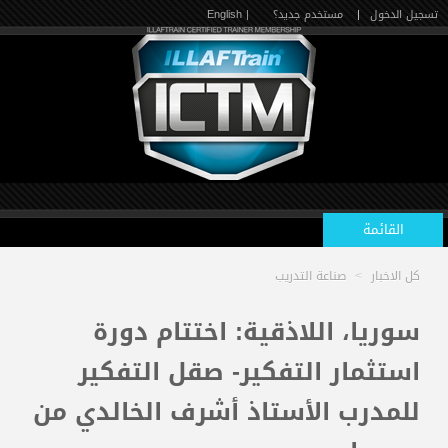
تسجيل الدخول
|
مستخدم جديد؟
| English
القائمة
كل الاخبار
>
صناعة التدريب
الرئيسية
سوريا، اللاذقية: اختتام دورة
استثمار التفكير- صقل التفكير
الدورات القادمة
للمدرب الأستاذ أشرف الخالدي من