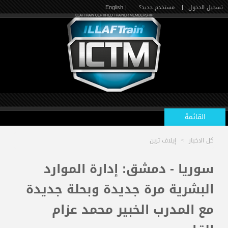
تسجيل الدخول
|
مستخدم جديد؟
| English
القائمة
كل الاخبار
>
إيلاف ترين
الرئيسية
سوريا - دمشق: إدارة الموارد
البشرية مرة جديدة وبحلة جديدة
الدورات القادمة
مع المدرب الخبير محمد عزام