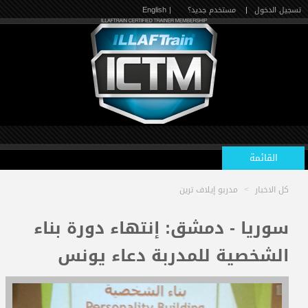
تسجيل الدخول
|
مستخدم جديد؟
| English
القائمة
كل الاخبار
>
مدربو إيلاف ترين
الرئيسية
سوريا - دمشق: إنتهاء دورة بناء
الشخصية للمدربة دعاء يونس
الدورات القادمة