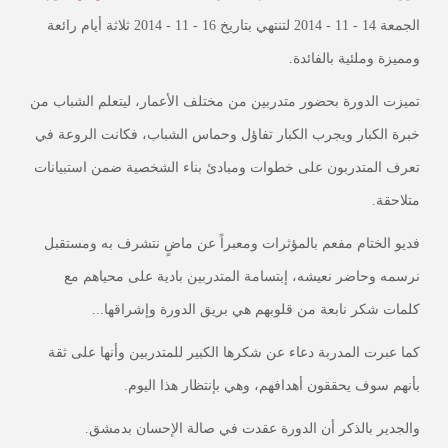
الجمعة 14 - 11 - 2014 لتنتهي بتاريخ 16 - 11 - 2014 ثلاثة أيام رائعة
ومميزة وملئية بالفائدة.
تميزت الدورة بحضور متدربين من مختلف الأعمار، ليتعلم الشباب من
خبرة الكبار ويجرب الكبار تفاؤل وحماس الشباب، فكانت الروعة في
تعرف المتدربون على خطوات ومبادئ بناء الشخصية ضمن استبيانات
متلاحقة.
فديو الختام مفعم بالمؤثرات ومعبراً عن ماضٍ نتشرف به ومستقبل
نرسمه وحاضر نعيشه، إبتسامة المتدربين بادية على محياهم مع
كلمات شكر نابعة من قلوبهم هي بريق الدورة وإشراقها...
كما عبرت المدربة دعاء عن شكرها الكبير للمتدربين وأنها على ثقة
بأنهم سوف يحققون أهدافهم، وهي بإنتظار هذا اليوم.
والجدير بالذكر أن الدورة عقدت في صالة الإحسان بدمشق.