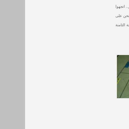
. اتجهوا
نحن على
ة الثامنة