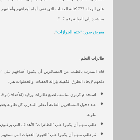
على الرحلة 777 كتابة العقبات التي تقف أمام أهدافهم
مباشرة إلى البوابة رقم 7...".
معرض صور: "ختم الجوازات"
.
طائرات التعلم
:
قام المدرب بالطلب من المسافرين أن يكتبوا أهدافهم على "طائ
دفعهم لإيجاد الطرق الكفيلة بإزالة العقبات. والخطوات هي:
استخدام كرتون مناسب لصنع طائرات ورقية (للأهداف) و قم 
عند دخول المسافرين القاعة أعطى المدرب كل طاولة بعض ا
ملونة.
طلب منهم أن يكتبوا على "الطائرات" الأهداف التي يرغبون ب
ثم طلب منهم أن يكتبوا على "الغيوم" العقبات التي تمنعهم