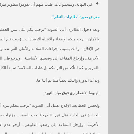
في النهاية، وبمجموعات، طلب منهم أن يقوموا بتطوير طرق 
معرض صور: "طائرات التعلم"
.
وبعد دخول الطائرة: أتى الصوت "نرحب بكم على متن الخطوط 
والأمان... نرجو منكم الإصغاء والانتباه للإرشادات... (حيث قام ا
في الإقلاع... وذلك بسبب إجراءات السلامة والأمان التي تضمن س
الأحزمة... وإرجاع المقاعد إلى وضعيتها الأساسية... ونرجو طي ا
بالمرور بينكم للتأكد من التزامكم بإرشادات السلامة" ثم بدأ الك
وبدأت الدورة وإليكم بعضاً مما تم أثناءها:
الهبوط الاضطراري فوق مياه النهر
:
الحرارة في الخارج تقل عن 20 درجة تحت ا
الأحزمة... وإرجاع المقاعد إلى وضعها الطبيعي... أرجو عدم ال