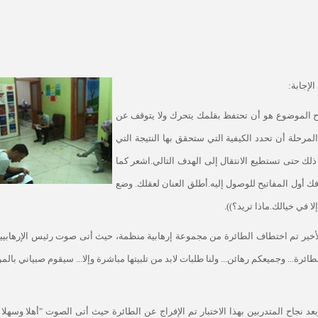
لإجابة:
مفتاح الموضوع هو أن تحتفظ بقلمك يتحرك ولا يتوقف عن
مرحلة أن تحدد الكيفية التي ستحقق بها النتيجة التي
 ذلك حتى تستطيع الانتقال إلى الهدف التالي.اشعر كما
ك أول المفاتيح للوصول إليه.أطلق العنان لعقلك. وضع
ا في خيالك.ماذا تريد؟)).
الأخير تم اختطاف الطائرة من مجموعة إرهابية منظمة، حيث أتى صوت رئيس الإرهابيي
ائرة... وجميعكم رهائن... ولنا طلبات لابد من تلبيتها مباشرة وإلا... سيقوم صبياني بالمر
د نجاح المتدربين بهذا الاختبار تم الإفراج عن الطائرة حيث أتى الصوت "أهلا وسهلا