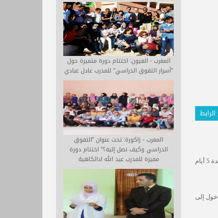
المغرب - العيون: اختتام دورة متميزة حول
"أسرار التفوق الدراسي" للمدرب عادل عبادي
الرابط
المغرب - زاكورة: تحت عنوان "التفوق
الدراسي وكيف نصل إليه؟" اختتام دورة
مميزة للمدرب عبد الله ادالكاهية
في 3 – 5- 2012 في دمشق ولقد استمرت هذه الرحلة لمدة 5 أيام
دخول إلى