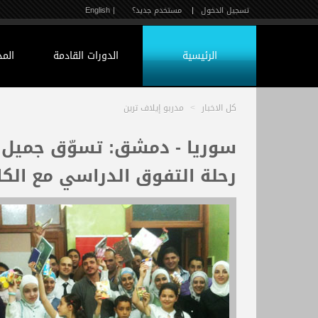
تسجيل الدخول
|
مستخدم جديد؟
| English
الرئيسية
الدورات القادمة
الم
كل الاخبار
>
مدربو إيلاف ترين
سوريا - دمشق: تسوّق جميل ف
رحلة التفوق الدراسي مع الك