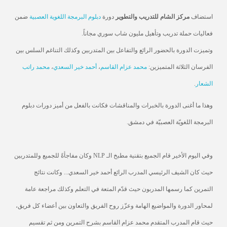
استضاف
مركز الشام للتدريب والتطوير
دورة
دبلوم البرمجة اللغوية العصبية
ضمن
فعاليات حملة تدريب وتأهيل مليون شاب سوري مجاناً.
وتميزت الدورة بالحضور الرائع والتفاعل بين المتدربين وكذلك التناغم السلس بين
الفرسان الثلاثة المتميزين:
محمد عزام القاسم
،
أحمد خير السعدي
،
محمد راتب
الشعار
.
وهذا ما أغنى الدورة بالخبرات والمناقشات فكانت بالفعل من أميز دورات دبلوم
البرمجة اللغويّة العصبيّة في دمشق.
وفي اليوم الأخير قام الجميع بتقنية مطبخ الـ NLP وكان مفاجأةً للجميع وللمتدربين
حيث كان الشيف الرئيسي المدرب الرائع أحمد خير السعدي... وكانت نتائج
التمرين كما رسمها المدربون حيث قدّم المتعة في التعلم وكذلك مراجعة عامة
لمحاور الدورة والمواضيع الهامة وعزّز روح الفريق والتعاون بين أعضاء كل فريق،
حيث قام المدرب المتقدم محمد عزام القاسم بشرح التمرين ومن ثم تقسيم