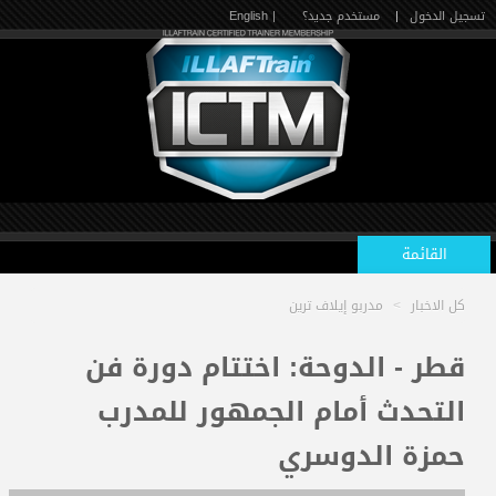
تسجيل الدخول
|
مستخدم جديد؟
| English
القائمة
كل الاخبار
>
مدربو إيلاف ترين
الرئيسية
قطر - الدوحة: اختتام دورة فن
التحدث أمام الجمهور للمدرب
الدورات القادمة
حمزة الدوسري