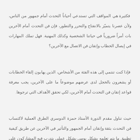
فكثيرة هي المواقف التي تستدعي أحياناً التحدث أمام جمهور من الناس،
ولأن عصرنا يتميّز بالانفتاح والتحرر والتطور، فإن فن التحدث أمام الآخرين
بات أمراً ضرورياً في حياتنا الشخصية وكذلك المهنية. فهل تملك المهارات
في إيصال الخطاب وإتقان فن الاتصال مع الآخرين؟
فإذا كنت تنتمي إلى هذه الفئة من الأشخاص، الذين يهابون إلقاء الخطابات
أو يشعرون بالخجل لدى عرضهم موضوعاً ما على الآخرين، يجب معرفة
قواعد إتقان فن التحدث أمام الآخرين، لكي تحقق الأهداف التي ترجوها.
حيث تناول مقدم الدورة الأستاذ حمزة الدوسري الطرق العملية لاكتساب
فن التحدث بثقة وإتقان أمام الجمهور والتأثير في الآخرين عن طريق كيفية
تطبيق ما يتم تعلمه بشكل يومي بشكل عملي يتدرب فيه المشاركون على