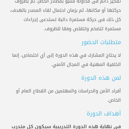
تفكير دائم فى محاولة للتنبؤ بمصادر الخطر، ثم بظروف
حركتها أو مكانها، ثم بزمان احتمال لقاء المصدر بالهدف،
كل ذلك فى حركة مستمرة دائبة تستدعى إجراءات
مستمرة تتضخم وتتقلص وفقا للظروف.
متطلبات الحضور
لا يحتاج المشارك في هذه الدورة إلى أي اختصاص، إنما
الخلفية المهنية في المجال الأمني.
لمن هذه الدورة
المدربون
أفراد الأمن والحراسات والمهتمين من القطاع العام أو
الخاص.
لا توجد نتائج.
أهداف الدورة
في نهاية هذه الدورة التدريبية سيكون كل متدرب