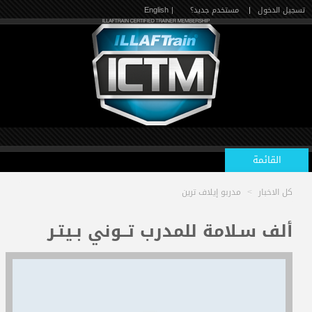
تسجيل الدخول
|
مستخدم جديد؟
| English
القائمة
كل الاخبار
>
مدربو إيلاف ترين
الرئيسية
ألف سـلامة للمدرب تــوني بـيتـر
الدورات القادمة