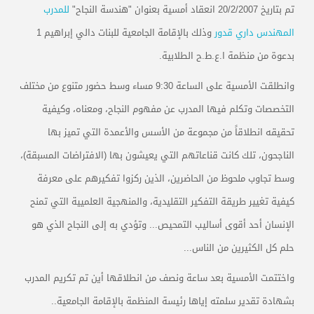
تم بتاريخ 20/2/2007 انعقاد أمسية بعنوان "هندسة النجاح"
للمدرب
المهندس داري قدور
وذلك بالإقامة الجامعية للبنات دالي إبراهيم 1
بدعوة من منظمة ا.ع.ط.ح الطلابية.
وانطلقت الأمسية على الساعة 9:30 مساء وسط حضور متنوع من مختلف
التخصصات وتكلم فيها المدرب عن مفهوم النجاح، ومعناه، وكيفية
تحقيقه انطلاقاً من مجموعة من الأسس والأعمدة التي تميز بها
الناجحون، تلك كانت قناعاتهم التي يعيشون بها (الافتراضات المسبقة)،
وسط تجاوب ملحوظ من الحاضرين، الذين ركزوا تفكيرهم على معرفة
كيفية تغيير طريقة التفكير التقليدية، والمنهجية العلميية التي تمنح
الإنسان أحد أقوى أساليب التمحيص... وتؤدي به إلى النجاح الذي هو
حلم كل الكثيرين من الناس...
واختتمت الأمسية بعد ساعة ونصف من انطلاقها أين تم تكريم المدرب
بشهادة تقدير سلمته إياها رئيسة المنظمة بالإقامة الجامعية..