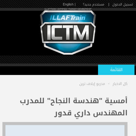
تسجيل الدخول
|
مستخدم جديد؟
| English
القائمة
كل الاخبار
>
مدربو إيلاف ترين
الرئيسية
أمسية "هندسة النجاح" للمدرب
المهندس داري قدور
الدورات القادمة