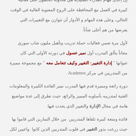
كبيرة في العمل مع المحافظة على الروح المعنوية العالية في الوقت
الحالي، وعلى هذه المهام و الأدوار أن تتوازن مع التغييرات التي
يفرضها
من هم أعلى شأناً.
لأول مرة ضمن فعاليات حملة تدريب وتأهيل مليون شاب سوري
مجاناً يتألق المدرب أول
نمير عسول
في دورته الأولى التي كان
عنوانها "
إدارة التغيير: التغيير وكيف تتعامل معه
" مع مجموعة مميزة
من المتدربين في مركز Academos .
دورة رائعة ومميزة قدم فيها المدرب نمير الفائدة الكبيرة والمعلومات
الغنية لمتدربيه بأسلوبه المميز والرائع، حيث تطرق إلى عدة مواضيع
هامة في مجال
الإدارة
والتغيير الذي يحدث فيها.
فائدة ومتعة كبيرة تلقاها المتدربين من خلال التمارين التي قاموا بها
حيث زرعت بذور
التغيير
في قلوب المتدربين الذين كانوا واعيين لكل