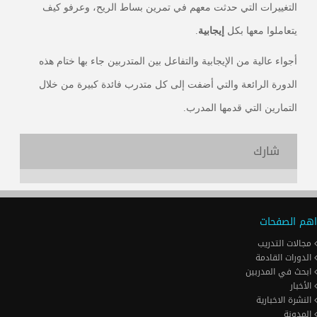
التغييرات التي حدثت معهم في تمرين بساط الريح، وعرفو كيف
يتعاملوا معها بكل
إيجابية
.
أجواء عالية من الإيجابية والتفاعل بين المتدربين جاء بها ختام هذه
الدورة الرائعة والتي أضفت إلى كل متدرب فائدة كبيرة من خلال
التمارين التي قدمها المدرب.
شارك
اهم الصفحات
مجالات التدريب
الدورات القادمة
ابحث في المدربين
الأخبار
النشرة الاخبارية
المدونة