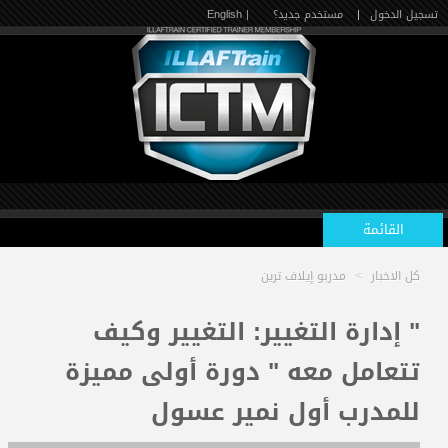
تسجيل الدخول
|
مستخدم جديد؟
| English
القائمة
كل الاخبار
>
مدربو إيلاف ترين
الرئيسية
" إدارة التغيير: التغيير وكيف
تتعامل معه " دورة أولى مميزة
الدورات القادمة
للمدرب أول نمير عسول