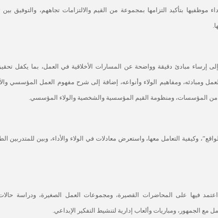
داء موظفيها بتأكيد التزامها بمجموعة من القيم والالتزامات تجاههم، والتوفيق بين 
.
ى إرساء مبادئ دقيقة وواضحة عن المسارات الأخلاقية في العمل، بما يكفل تحقي
عمل ومبادئه، ومفاهيم الولاء وأنواعه، إضافة إلى شرح مفهوم العمل المؤسسي والأخ
رها من المؤسسات، ومنظومة القيم المؤسسية والشخصية والولاء المؤسسي.
قع”، وكيفية التعامل معها، واستعرض معادلات في الولاء والأداء، وبين للمتدربين ال
 اعتمد فيها على المحاضرات القصيرة، ومجموعات العمل الصغيرة، ودراسة حالات 
 مع الجمهور، ومباريات وألعاب إدارية لتنشيط التفكير الإبداعي.