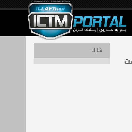
شارك
قت