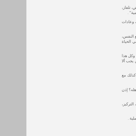
، تلفاز،
ة” .
، وعادات
ع النفس،
ي الحياة
 وكل هذا
 يجب ألا
 كذلك مع
هله؟ إذن
التركيز،
ية .