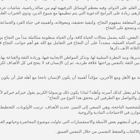
 العلم على الدوام، وفيه معظم الوسائل الترفيهية لهم من صالة رياضية، شاشات عرض
م، زيادة على البرامج الدعوية التي يتم تنظيمها مع شيوخ الدين، وذوي الخبرات العلمي
تعلقة بمفهوم النجاح، وكيفية تحقيقه، ومعوقاته، وأهميته في حياة الفرد والجماعة
 وتشجع على النجاح .
 البعض، لكنه يشمل مجالات الحياة كافة، وأن الحياة منظومة متكاملة تبدأ من النجاح م
ي الحياة العملية، مشدداً على أن النجاح في التعامل مع الله هو أهم جوانب النجاح ف
ثلاثة الآنف ذكرها .
ا، ونبذ النظرة السلبية لها، وتذكر المواطن الايجابية فيها، وزيادة الثقة والقناعة بها،
بين الثقة بالنفس وراحتها علاقة طردية، ثم إن الإنسان قد لا ينجح في كل الأهداف لكن
 مع الأهل ومع الآخرين، مؤكداً أهمية أن يكون الإنسان ناجحا مع أهله قبل أن يكون
ما لم يفعل كذلك أسرته وأهله؟ لماذا يكون ذلك ورسولنا الكريم يقول خيركم خيركم لأ
 والتواصل مع الطرفين كي يتحقق هذا النوع من النجاح” .
شخصية الناجحة، وهي السعي إلى التميز، تحديد الأهداف، ترتيب الأولويات، التخطيط، 
توازن في الاحتياجات المادية والروحية .
ر في أدمغتهم بعض الأسئلة والاستفسارات التي تناولت موضوع المحاضرة وحياتهم العمل
الاكتئاب والضغط النفسي من خلال التنفس العميق .