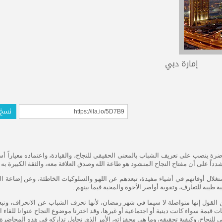
إمارة دبي
نسخ 
رة ينصب على تعريف الشباب بالمعنى الحقيقي للنجاح، والقيادة، واعتماده معياراً أس
شدداً على أن مفتاح النجاح المنشود هو طاعة الله وصدق العلاقة معه، والثقة الكبيرة به .
غلال أوقاتهم في أشياء مفيدة، تبعدهم عن اللهو والسلوكيات الخاطئة، وعن إضاعة 
طيبة للتعارف، وتقوية أواصر الأخوة والمحبة فيما بينهم .
لقول إنها متواصلة لا سيما في شهر رمضان، لأنها تحرف الشباب عن الانحراف، وتب
مة سواء كانت دينية أو اجتماعية أو غيرها، وقد اخترنا موضوع النجاح عنوانا للقاء ال
للنجاح، وكيفية تحقيقه، وما هي محفزاته، الأمر الذي نحاول تداركه في هذه المحاضرة”