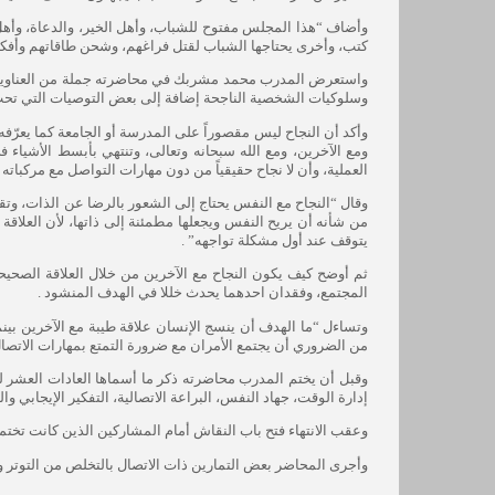
وأضاف “هذا المجلس مفتوح للشباب، وأهل الخير، والدعاة، وأهل
كتب، وأخرى يحتاجها الشباب لقتل فراغهم، وشحن طاقاتهم وأفكاره
واستعرض المدرب محمد مشربك في محاضرته جملة من العناوين الم
وسلوكيات الشخصية الناجحة إضافة إلى بعض التوصيات التي تحث
وأكد أن النجاح ليس مقصوراً على المدرسة أو الجامعة كما يعرّفه
ومع الآخرين، ومع الله سبحانه وتعالى، وتنتهي بأبسط الأشياء ف
العملية، وأن لا نجاح حقيقياً من دون مهارات التواصل مع مركباته ال
وقال “النجاح مع النفس يحتاج إلى الشعور بالرضا عن الذات، وتقديره
من شأنه أن يريح النفس ويجعلها مطمئنة إلى ذاتها، لأن العلاقة 
يتوقف عند أول مشكلة تواجهه” .
ثم أوضح كيف يكون النجاح مع الآخرين من خلال العلاقة الصحيحة
المجتمع، وفقدان احدهما يحدث خللا في الهدف المنشود .
وتساءل “ما الهدف أن ينسج الإنسان علاقة طيبة مع الآخرين بين
من الضروري أن يجتمع الأمران مع ضرورة التمتع بمهارات الاتصال
وقبل أن يختم المدرب محاضرته ذكر ما أسماها العادات العشر لل
إدارة الوقت، جهاد النفس، البراعة الاتصالية، التفكير الإيجابي وال
وعقب الانتهاء فتح باب النقاش أمام المشاركين الذين كانت تختم
وأجرى المحاضر بعض التمارين ذات الاتصال بالتخلص من التوتر و