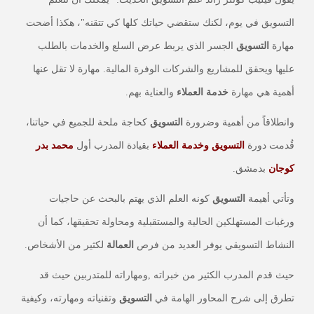
التسويق في يوم، لكنك ستقضي حياتك كلها كي تتقنه"، هكذا أضحت
مهارة
التسويق
الجسر الذي يربط عرض السلع والخدمات بالطلب
عليها ويحقق للمشاريع والشركات الوفرة المالية. مهارة لا تقل عنها
أهمية هي مهارة
خدمة العملاء
والعناية بهم.
وانطلاقاً من أهمية وضرورة
التسويق
كحاجة ملحة للجميع في حياتنا،
قُدمت دورة
التسويق وخدمة العملاء
بقيادة المدرب أول
محمد بدر
كوجان
بدمشق.
وتأتي أهيمة
التسويق
كونه العلم الذي يهتم بالبحث عن حاجيات
ورغبات المستهلكين الحالية والمستقبلية ومحاولة تحقيقها، كما أن
النشاط التسويقي يوفر العديد من فرص
العمالة
لكثير من الأشخاص.
حيث قدم المدرب الكثير من خبراته ,ومهاراته للمتدربين حيث قد
تطرق إلى شرح المحاور الهامة في
التسويق
وتقنياته ومهارته، وكيفية