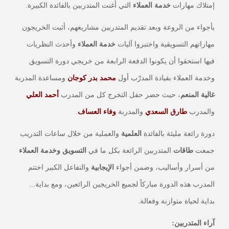
إمتلاك مهارات
خدمة العملاء
التي أغنت المتدربين بالفائدة الكبيرة.
بأجواء من الروعة وبعد تقديم المتدربين مشاريعهم، أثبت الخريجون
مهاراتهم التسويقية واختبروا آليات
خدمة العملاء
وأحدث النظريات
فيها استحقوا أن يكونوا الدفعة الرابعة من خريجي دورة التسويق
وخدمة العملاء بقيادة المدرّب أول
محمد بدر كوجان
ومساعدة المدربة
غالية المنعم
، حيث حضر حفل التخرج كل من المدرب
أحمد العلي
والمدرب
طارق السعدي
والمدربة
وفاء العساف
.
دورة رائعة مليئة بالفائدة
العلمية
والعملية من خلال ساعات التدريب
جمعت
طاقات
المتدربين الرائعة بكل ما في
التسويق وخدمة العملاء
من أسرار وأساليب، وضمن أجواء
الإيجابية
والتفاعل الكبير اختتم
المدرب هذه الدورة مباركاً لجميع الخريجين الرائعين، ومع بداية...
بداية لحياة متوازنة وفعالة.
آراء المتدربين: