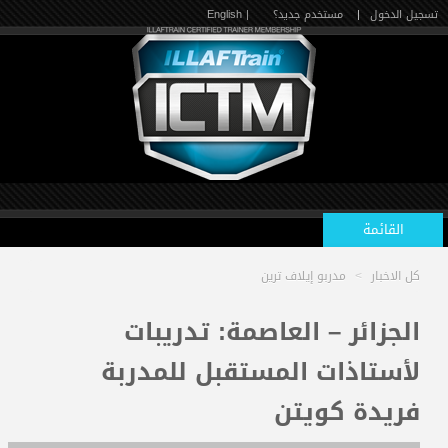
تسجيل الدخول
|
مستخدم جديد؟
| English
القائمة
كل الاخبار
>
مدربو إيلاف ترين
الرئيسية
الجزائر – العاصمة: تدريبات
لأستاذات المستقبل للمدربة
الدورات القادمة
فريدة كويتن