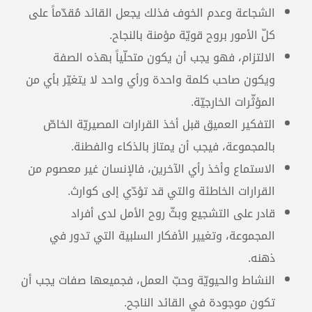
الشجاعة وعدم الخوف فذلك يجعل القائد مُقدّماً على
كلّ الأمور بروح قويّة مؤمنة بالنجاح.
الالتزام، فهو يجب أن يكون متحلّياً بهذه الصفة
ويكون صاحب كلمة واحدة ورأي واحد لا يتغيّر بأي من
المؤثّرات الخارجيّة.
التفكير العميق قبل أخذ القرارات المصيريّة الخاصّ
بالمجموعة، فيجب أن يمتاز بالذكاء والفطنة.
الاستماع وأخذ رأي الآخرين، فالإنسان غير معصوم من
القرارات الخاطئة والتي قد تؤدّي إلى كوارث.
قادر على التشجيع وبثّ روح الأمل لدى أفراد
المجموعة، وتغيير الأفكار السلبية التي تدور في
ذهنه.
النشاط والحيويّة وحبّ العمل، فجميعها صفات يجب أن
تكون موجودة في القائد الناجح.