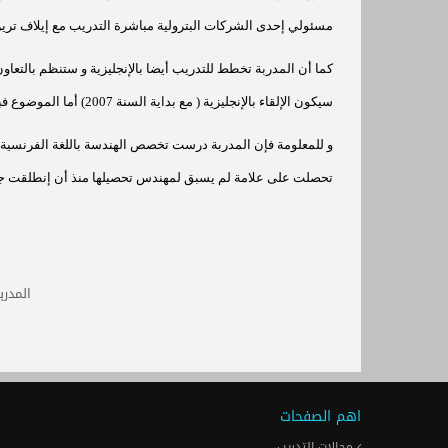
مسئولي إحدى
الشركات البترولية مباشرة التدريب مع إيلاف ترين
كما أن المدربة تخطط للتدريب أيضا بالإنجليزية و ستنظم بالتعاو
سيكون الإلقاء بالإنجليزية ( مع بداية السنة 2007) أما الموضوع فبالتأكيد سيكون
و للمعلومة فإن المدربة درست تخصص الهندسة باللغة الفرنسية 
تحصلت
على علامة لم يسبق لمهندس تحصيلها منذ أن إنطلقت جا
المدرب
اهم الصفحات
مجالات التدريب