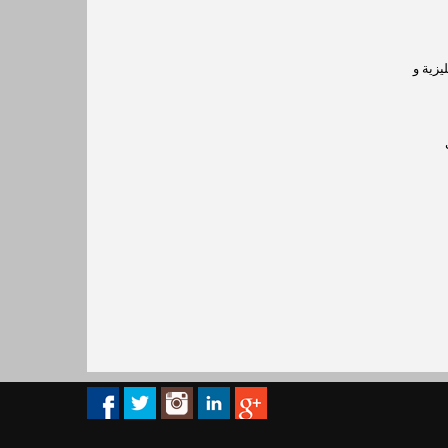
يزية
و