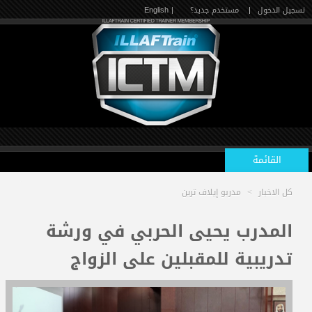
تسجيل الدخول
|
مستخدم جديد؟
| English
القائمة
كل الاخبار
>
مدربو إيلاف ترين
الرئيسية
المدرب يحيى الحربي في ورشة
تدريبية للمقبلين على الزواج
الدورات القادمة