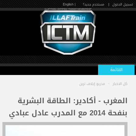
تسجيل الدخول
|
مستخدم جديد؟
| English
القائمة
كل الاخبار
>
مدربو إيلاف ترين
الرئيسية
المغرب - أكادير: الطاقة البشرية
بنفحة 2014 مع المدرب عادل عبادي
الدورات القادمة