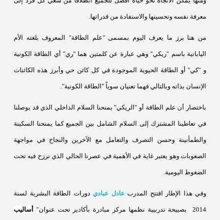
ومنها يمكن الاتجاه نحو حياة أفضل للجميع انطلاقاً من سعي كل فرد إلى
معرفة نفسه وتحسينها والاستفادة من قدراتها.
من هنا برز ما يعرف اليوم بمسمى "علم الطاقة" المعروف بلغته الأم
اليابانية باسم "ريكي" وهي عبارة عن كلمتين هما "ري" أي الطاقة الكونية
و
"كي" أو الطاقة الحيوية الموجودة في كل كائن حي وأبرز هذه الكائنات
الإنسان بذاته وبالتالي فهما تعنيان سوياً "الطاقة الكونية".
باختصار أن علم الطاقة أو "الريكي" يمنحنا السلام الداخلي الذي قد يوصلنا
في تعاطينا المشترك إلى السلام الشامل بين الجميع كما يمنحنا السكينة
والطمأنينة وحسن التصرف والتعامل مع الآخرين والنجاح في مواجهة
الصعوبات وهو يعتبر غاية في الأهمية في عصرنا الحالي الذي نرزح فيه تحت
الضغوط اليومية.
وفي هذا الإطار افتتح المدرب
عادل عبادي
دورات الطاقة البشرية لسنة
2014
بصبيحة تدربيية نظمها مركز مبادرة بأكادير تحت عنوان
"
أساليب