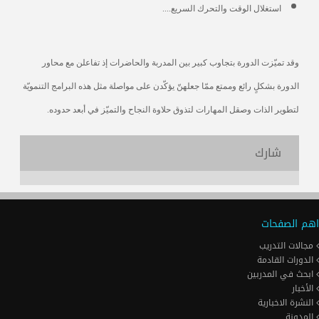
استغلال الوقت والتحرك السريع....
وقد تميّزت الدورة بتجاوب كبير بين المدربة والحاضرات إذ تفاعلن مع محاور
الدورة بشكلٍ رائع وممتع ممّا جعلهنّ يؤكّدن على مواصلة مثل هذه البرامج التنمويّة
لتطوير الذات وصقل المهارات لتذوق حلاوة النجاح والتميّز في أبعد حدوده.
شارك
اهم الصفحات
مجالات التدريب
الدورات القادمة
ابحث في المدربين
الأخبار
النشرة الاخبارية
المدونة