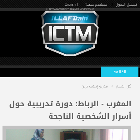
تسجيل الدخول
|
مستخدم جديد؟
| English
القائمة
كل الاخبار
>
مدربو إيلاف ترين
الرئيسية
المغرب - الرباط: دورة تدريبية حول
أسرار الشخصية الناجحة
الدورات القادمة