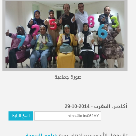
المدربون
المعتمدون
صورة جماعية
أكادير، المغرب - 2014-10-29
نسخ الرابط
تمّ بفضل الله وحمده اختتام دورة
دبلوم البرمجة