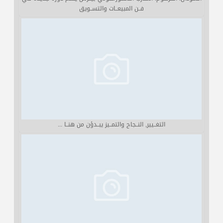
فــن المبيعــات والتســويق
التغــيير, النــجاح والتمــيز يبــدؤن من هنــا ...