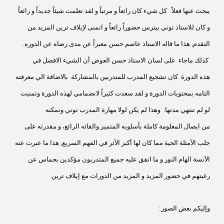
يبحث عنها فعلاً. كل شيء كان رائعاً و مرتباً و لقد تعلمت شيئاً جديداً و رائعاً
و كان للاستاذ توني بيترس حضوراً رائعاً و اتمنى لإيلاف ترين المزيد من
التقدم, هذا ما قاله الاستاذ عاصم حسن معبراً عن مدى رضاه عن الدوره.
كذلك ماجاء على لسان الاستاذ حسن العوض أن الشيء الافضل في
هذه الدورة كان تشجيع المدرب للمتدربين بالمشاركة بالاضافة الي معرفته
التامه بمحتويات الدورة و لقد سعدت كثيراً لانضمامي لهذه الدورة وتمنيت
لو لم تنتهي مدتها. وهذا لم يكن لولا مهارة المدرب توني وتمكنه
من ايصال
المعلومة كاملة بأسلوبه المتميز والقائه الرائع، و مقدرته على
جلب الأمثلة الحية مما كان لها أكبر الأثر في الفهم السريع, هذا ما عبرت عنه
الآنسة الهام النور و ما اتفق عليه جميع المتدربون
مؤكدين بحماس عن
رغبتهم في حضور المزيد و المزيد من الدورات مع إيلاف ترين.
وإليكم بعض الصور: