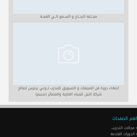
صنــاعة النجــاح و الســمو الــي القمــة
انتهاء دورة فن المبيعات و التسويق للمدرب تــوني بيترس لصالح
شركة النيل للمياه الغازية والعصائر (ستيم)
اهم الصفحات
مجالات التدريب
الدورات القادمة