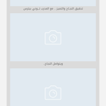
تحقيق النجـاح والتميـز .. مع المدرب تـــوني بيترس
ويتواصل النجاح..