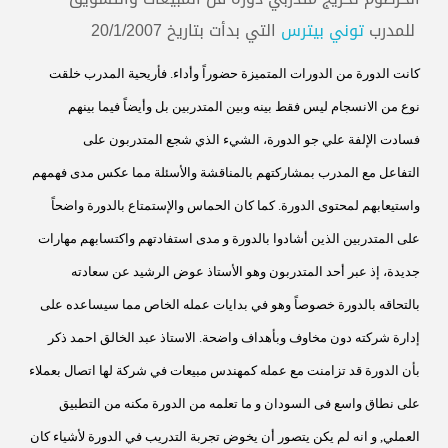
التي بدأت بتاريخ 20/1/2007
للمدرب
توني بيترس
كانت الدورة من الدورات المتميزة حضوراً وأداء. فأريحية المدرب خلقت
نوع من
الانسجام ليس فقط بينه وبين المتدربين بل وأيضاً فيما بينهم
فسادت الإلفة علي جو
الدورة، الشيء الذي شجع المتدربون على
التفاعل مع المدرب بمشاركتهم بالمناقشة والأسئلة مما عكس مدى فهمهم
واستيعابهم لمحتوى الدورة. كما كان الحماس والإستمتاع
بالدورة واضحاً
على المتدربين الذين أشادوا بالدورة و مدى استفادتهم واكتسابهم
مهارات
جديدة، إذ عبر أحد المتدربون وهو الأستاذ عوض الرشيد عن سعادته
بالتحاقه
بالدورة خصوصاً وهو في بدايات عمله الخاص مما سيساعده على
إدارة شركته دون مخاوف وبأهداف واضحة. الاستاذ عبد الخالق احمد ذكر
بأن الدورة قد تزامنت مع عمله كمهندس مبيعات في شركة لها اتصال بعملاء
على نطاق واسع فى السودان و ما تعلمه من الدورة مكنه من التطبيق
العملي, و انه لم يكن يتصور أن يخوض تجربة التدريب في الدورة لأشياء كان