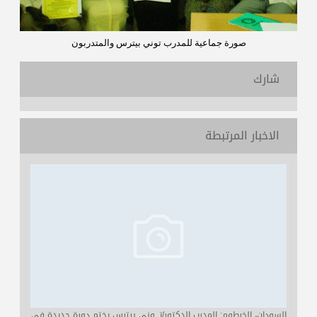
صورة جماعية للمدرب توني بيترس والمتدربون
شارك
الاخبار المرتبطة
السودان، الخرطوم: المدرب الدكتور/تـــوني بيترس يختم دورة جديدة في