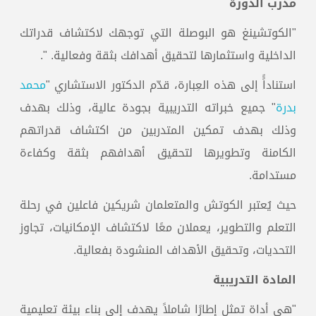
مدرب الدورة
"الكوتشينغ هو البوصلة التي توجهك لاكتشاف قدراتك
الداخلية واستثمارها لتحقيق أهدافك بثقة وفعالية. ".
استناداًً إلى هذه العِبارة، قدّم الدكتور الاستشاري "
محمد
بدرة
" جميع خبراته التدريبية بجودة عالية، وذلك بهدف
وذلك بهدف تمكين المتدربين من اكتشاف قدراتهم
الكامنة وتطويرها لتحقيق أهدافهم بثقة وكفاءة
مستدامة.
حيث يُعتبر الكوتش والمتعلمان شريكين فاعلين في رحلة
التعلم والتطوير، يعملان معًا لاكتشاف الإمكانيات، تجاوز
التحديات، وتحقيق الأهداف المنشودة بفعالية.
المادة التدريبية
"هي أداة تمثل إطارًا شاملاً يهدف إلى بناء بيئة تعليمية