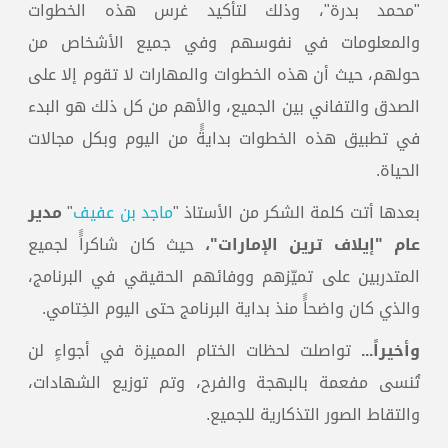
"محمد بدرة"، وذلك لتأكيد غرس هذه الخطوات
والمعلومات في نفوسهم وفي جميع الأشخاص من
حولهم، حيث أن هذه الخطوات والمهارات لا تقوم إلا على
الصدق والتفاني بين الجميع، والأهم من كل ذلك هو البدء
في تطبيق هذه الخطوات بدايةًً من اليوم وبكل مجالات
الحياة.
بعدها أتت كلمة الشكر من الأستاذ "
ماجد بن عفيف
"
مدير
عام "إيلاف ترين الإمارات"،
حيث كان شاكراًً لجميع
المتدربين على تميّزهم ووفائهم الحقيقي في البرنامج،
والذي كان واضحاًً منذ بداية البرنامج حتى اليوم الخِتامي.
وأخيراً...
تواصلت لحظات الختام المميزة في أجواءٍ لن
تُنسى مفعمة بالبهجة والفرح، وتم توزيع الشهادات،
والتقاط الصور التذكارية للجميع.