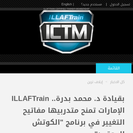
تسجيل الدخول
|
مستخدم جديد؟
| English
القائمة
كل الاخبار
>
إيلاف ترين
الرئيسية
بقيادة د. محمد بدرة.. ILLAFTrain
الإمارات تمنح متدربيها مفاتيح
الدورات القادمة
التغيير في برنامج "الكوتش