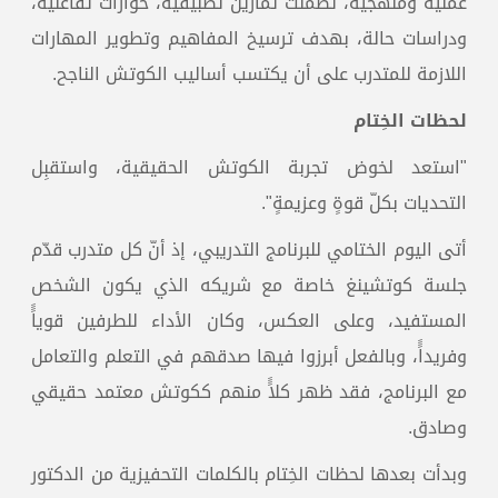
عملية ومنهجية، تضمنت تمارين تطبيقية، حوارات تفاعلية،
ودراسات حالة، بهدف ترسيخ المفاهيم وتطوير المهارات
اللازمة للمتدرب على أن يكتسب أساليب الكوتش الناجح.
لحظات الخِتام
"استعد لخوض تجربة الكوتش الحقيقية، واستقبِل
التحديات بكلّ قوةٍ وعزيمةٍ".
أتى اليوم الختامي للبرنامج التدريبي، إذ أنّ كل متدرب قدّم
جلسة كوتشينغ خاصة مع شريكه الذي يكون الشخص
المستفيد، وعلى العكس، وكان الأداء للطرفين قوياًً
وفريداًً، وبالفعل أبرزوا فيها صدقهم في التعلم والتعامل
مع البرنامج، فقد ظهر كلاًً منهم ككوتش معتمد حقيقي
وصادق.
وبدأت بعدها لحظات الخِتام بالكلمات التحفيزية من الدكتور