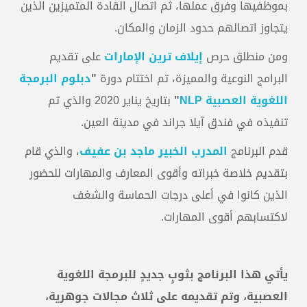
بموظفيها وفرق عملها، ثم اتصال القادة المتميزين الذين
يتجاوز اتصالهم حدود الزمان والمكان.
ومن منطلق حرص
إيلاف ترين الإمارات
على تقديم
البرامج النوعية والمميزة، تم اختتام دورة
"
دبلوم البرمجة
اللغوية العصبية NLP
"
بتاريخ يناير 2020
والذي تم
تنفيذه في فندق آيلا جراند في مدينة العين.
قدم البرنامج
المدرب الخبير ماجد بن عفيف
، والذي قام
بتقديم خلاصة خبراته وأقوى المعارف والمهارات للحضور
الذين كانوا في أعلى درجات الحماسة والشغف
لاكتسابهم أقوى المهارات.
يأتي هذا البرنامج بثوبٍ جديدٍ للبرمجة اللغوية
العصبية، وتم تقديمه على ثلاث مجالات جوهرية،