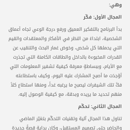
وهي:
المجال الأول: فكّر
بدأ البرنامج بالتفكير العميق ورفع درجة الوعي تجاه أعماق
الشخصية، ابتداءً من النظر في الأفكار والمعتقدات والقيم
التي يحملها كل شخص، وخوض غمار البحث والتنقيب عن
القدرات المخبوءة بالداخل والطاقات الكامنة التي تجذرت
مع الأيام، وببساطةٍ معرفة كيفية تشفير المعلومات التي
أوْجدَت ما أصبح المشارك عليه اليوم، وكيف باستطاعته
فكَّ تلك الشيفرات ليصبح ما يرغبه غداً، ومنها استطاع كلاً
منهم تحديد ما يريده وبدقة، مع كيفية الوصول إليه.
المجال الثاني: تحكّم
تناول هذا المجال آلية وتقنيات التحكّم بتغيّر الماضي
والحاضر حتى تصميم المستقبل، وكان بداية قصةً جديدة