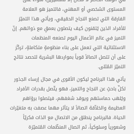
المستوى الشخصي أو المهني، فالتميز هو العلامة
الفارقة التي تصنع النجاح الحقيقي، ويأتي هذا التميّز
للأفراد الذين يُتقنون كيف يتصلون بعمقٍ مع ذواتهم. إنّ
التميز في عالم الأعمال اليوم تصنعه المنظمات
الاستثنائية التي تعمل على بناء منظومةٍ متكاملةٍ، تركّز
على أن تتصل اتصالاً قوياً بمواردها البشرية لتحصد نتائج
التميّز المُثلى.
يأتي هذا البرنامج ليكون الأقوى في مجال إرساء الجذور
لكلِّ باحثٍ عن النجاح والتميز، فهو يتّصل بقدرات الأفراد
ويُلهب حماستهم ويوقد شغفهم، فيتصلوا برؤاهم
العظيمة والخلاّقة اتصالاً لا يتأثر مهما عصفت به متغيّرات
الحياة. فالبرنامج ينطلق من الاتصال مع الذات فكريّاً
وشعورياً وسلوكياً، ثم اتصال المنظّمات المُتميّزة