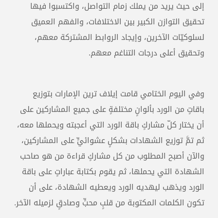
إلى حيث يريد من يملك زمام التواصل، واكتسبوا فيها
تحقيق التوازن الكبير بين الاختلافات، والفهم العميق
لسلوكيّات الآخرين، وإيجاد الروابط المشتركة معهم،
وتحقيق أعلى درجات التناغم معهم.
وفي اليوم الختامي قامت إيلاف ترين الإمارات بتوزيع
باقاتٍ من الورد بألوانٍ مختلفةٍ على جميع المشاركين على
أن يختار كلّ مشاركٍ باقة الورد التي أعجبته ويحملها معه،
ثم تمَّ توزيع الشهادات بشكلٍ عشوائيٍّ على المشاركين،
والآن أصبح المطلوب من كل مشاركٍ قراءة من هو صاحب
الشهادة التي يحملها، ثم يقوم بكتابة عباراتٍ على باقة
الورد ويذهب ليهديه الورد ويعطيه الشهادة، على أن
تكون الكلمات المكتوبة من قلبٍ محبٍّ وصادقٍ لزميله الآخر.