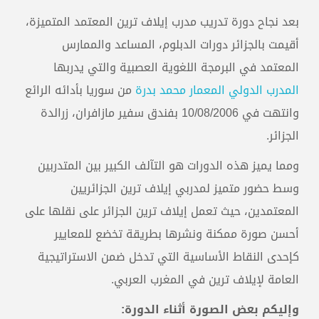
بعد نجاح دورة تدريب مدرب إيلاف ترين المعتمد المتميزة،
أقيمت بالجزائر دورات الدبلوم، المساعد والممارس
المعتمد في البرمجة اللغوية العصبية والتي يدربها
المدرب الدولي المعمار محمد بدرة
من سوريا بأدائه الرائع
وانتهت في 10/08/2006 بفندق سفير مازافران، زرالدة
الجزائر.
ومما يميز هذه الدورات هو التآلف الكبير بين المتدربين
وسط حضور متميز لمدربي إيلاف ترين الجزائريين
المعتمدين، حيث تعمل إيلاف ترين الجزائر على نقلها على
أحسن صورة ممكنة ونشرها بطريقة تخضع للمعايير
كإحدى النقاط الأساسية التي تدخل ضمن الاستراتيجية
العامة لإيلاف ترين في المغرب العربي.
وإليكم بعض الصورة أثناء الدورة: