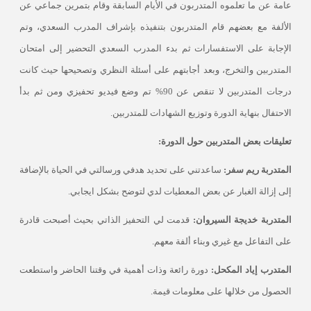
عامة عن ما تعلموه المتدربون في الأيام السابقة وقام بتمرين جماعي عن
الألفة مع بعضهم قام المتدربون بتنفيذه بإشراف المدرب السعدي، وتم
الإجابة على الاستفسارات ثم بدء المدرب السعدي التحضير إلى امتحان
المتدربين والتخرج، وبعد أجابتهم على أسئلة النظري وتصحيحها حيث كانت
درجات المتدربين لا تنقص عن 90
%
تم وضع فيديو تحفيزي ومن ثم بدأ
الاحتفال بنهاية الدورة وتوزيع الشهادات للمتدربين
.
تعليقات بعض المتدربين حول الدورة:
المتدربة ريم سفر:
ساعدتني على تحديد هدفي ورسالتي في الحياة بالإضافة
إلى إزالة الغبار عن بعض
المعطيات لدي لتوضح بشكل ايجابي.
المتدربة خديجة السيروان:
قدمت لي التحفيز الذاتي بحيث أصبحت قادرة
على التفاعل مع غيري وبناء ألفة معهم.
المتدرب إياد المكحل:
دورة رائعة وذات أهمية في وقتنا الحاضر واستطعت
الحصول من خلالها على معلومات قيمة.