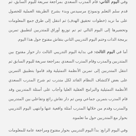
وفي
اليوم الثاني:
قام المدرب السعدي بمراجعة سريعة لليوم السابق، ثم
قدم سلم التعلم ونموذج مرسيدس وبدء بشرح الطريقة العملية للحصول
على ما نريد (خطوات تحقيق الهدف) ثم انتقل إلى طرق جمع المعلومات
وتحضيرها إلى اليوم التالي ثم تم توزيع أوراق للمتدربين لتطبيق تمرين
برمجة الذات وختم اليوم التدريبي الثاني بنقاش مفتوح حول هذا اليوم
.
أما في
اليوم الثالث:
في بداية اليوم التدريبي الثالث دار حوار مفتوح بين
المتدربين والمدرب وقام المدرب السعدي بمراجعة سريعة لليوم السابق ثم
انتقل المتدربين إلى تمرين الأنظمة التمثيلية وقد قاموا بتطبيق التمرين
على بعض لاكتشاف النظام القائد لكل متدرب ثم شرح المدرب السعدي
الأنظمة التمثيلية والبرامج العقلية العليا وأجاب على أسئلة المتدربين وقد
قام المدرب بتمرين جماعي ومن ثم دار نقاش رائع وتفاعلي بين المتدربين
والمدرب وقدم من خلالها المدرب أمثلة واقعية عنها وانتهى اليوم التدريبي
بحوار مع المتدربين حول ما تعلموه.
وفي اليوم الرابع: بدأ اليوم التدريبي بحوار مفتوح ومراجعة عامة للمعلومات