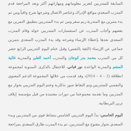
السابقة للمتدربين لتعزيز معلوماتهم ومهاراتهم أكثر وبعد المراجعة قدم
المدرب السعدي مواقع الإدراك وعناصر الاتصال وشرحها شرح وافياً ومن ثم
بدء بتمرين مع المتدربة ريم سفر ومن ثم بدء المتدربين بتطبيق التمرين مع
بعضهم وأجاب المدرب عن استفسارات المتدربين حوله وقام المدرب
السعدي بعدها بإعطاء الإرساء وشرحه
وقد بدء المدرب السعدي بتمرين
جماعي عن الإرساء (الثقة بالنفس) وقبل ختام اليوم التدريبي الرابع
حضر
كل من المدرب
محمد بدر كوجان
والمدرب
أحمد العلي
والمدربة
غالية
المنعم
والمدربة الواعدة
نور قباني
، للاحتفال بالذكرى السنوية لمجموعة
انطلاقة (2 – 4 – 2014)، وقد قدمت من خلالها المجموعة الدعم المعنوي
والنفسي للمتدربين وتم التقاط صور تذكارية وختم اليوم التدريبي بحوار مع
المدربين وما تقدمه مجموعتنا من دورات معتمدة من قبل مؤسسة إيلاف
ترين البريطانية.
اليوم الخامس:
بدأ اليوم التدريبي الخامس بنشاط قوي من المتدربين وبدء
السعدي بحوار مفتوح مع المتدربين، ثم بدء المدرب طارق السعدي بمراجعة