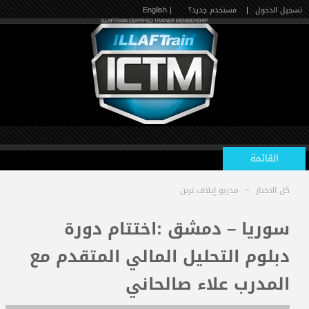
تسجيل الدخول
|
مستخدم جديد؟
| English
القائمة
كل الاخبار
>
مدربو إيلاف ترين
الرئيسية
سوريا – دمشق :اختتام دورة
دبلوم التحليل المالي المتقدم مع
الدورات القادمة
المدرب علاء صالحاني