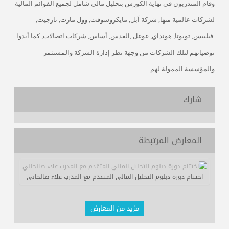
وقام المتدربون في نهاية الكورس بتحليل مالي شامل لجميع القوائم المالية
لشركات عالمية منها, شركة آبل, مايكروسوفت, وول مارت, تارجيت,
فيليبس, تويوتا, هونداي, غوغل ,القدس, أساس, شركات اتصالات, كما أبدوا
توصياتهم لتلك الشركات من وجهة نظر إدارة الشركة والمستثمر
والمؤسسة الممولة لهم.
شارك
المعارض المرتبطة
اختتام دورة دبلوم التحليل المالي المتقدم مع المدرب علاء صالحاني
مزيد من المعارض