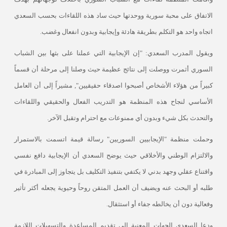
الاتفاق على محبة سورية ووحدتها حيث ساد هذه اللقاءات بحسب السعدي
اتجاه واحد هو التكلم بطريقة هادئة وإيجابية وبدون انفعال وغضب
.
ويقول المدرب السعدي: "إن الإيجابية التي عملنا على بثها بين الشباب
السوري أثمرت ووصلت إلى نتائج عظيمة حيث وصلنا إلى مرحلة أن قسماً
كبيراً من هؤلاء الأشخاص أصبحوا اصدقاء حقيقيين", مشيراً إلى أن العامل
الأساسي لنجاح هذه المنظمة هو التدريب الفعال والحقيقي واللقاءات
والتحدث بكل شيء وبدون أي ممنوعات مع احترام وتقبل الآخر
.
وحملت منظمة "الإيجابيين السوريين" رسالة قيمة اتسمت بالاستمرار
والالتزام الوطني والأخلاقي حيث يوضح السعدي أن الإيجابية دافع نفسي
واقتناع عقلي وجهد بدني لا يكتفي بتنفيذ التكليف بل يتجاوز إلى المبادرة في
طلبه أو البحث عنه ويضيف أن العمل المتقن روحاً وحيوية يجعله أكثر تأثير
وفعالية دون أن يخالطه جفاء أو استثقال
.
ودعا السعدي الجهات المعنية إلى تقديم المساعدة والتسهيلات اللازمة