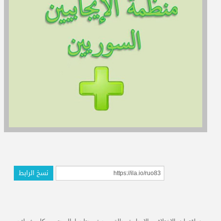
المدربون
المعتمدون
نسخ الرابط