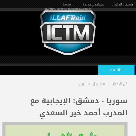
تسجيل الدخول
|
مستخدم جديد؟
| English
القائمة
كل الاخبار
>
مدربو إيلاف ترين
الرئيسية
سوريا - دمشق: الإيجابية مع
المدرب أحمد خير السعدي
الدورات القادمة