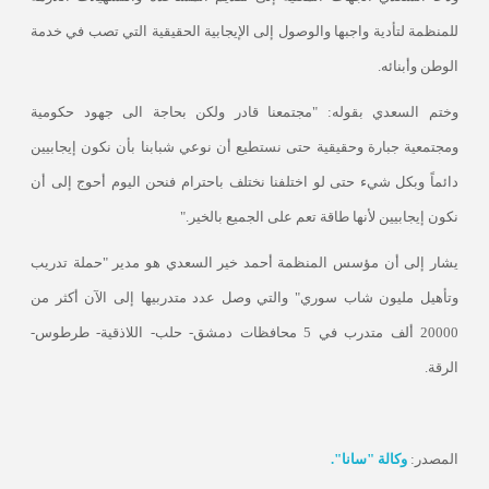
للمنظمة لتأدية واجبها والوصول إلى الإيجابية الحقيقية التي تصب في خدمة
الوطن وأبنائه
.
وختم السعدي بقوله: "مجتمعنا قادر ولكن بحاجة الى جهود حكومية
ومجتمعية جبارة وحقيقية حتى نستطيع أن نوعي شبابنا بأن نكون إيجابيين
دائماً وبكل شيء حتى لو اختلفنا نختلف باحترام فنحن اليوم أحوج إلى أن
نكون إيجابيين لأنها طاقة تعم على الجميع بالخير
".
يشار إلى أن مؤسس المنظمة أحمد خير السعدي هو مدير "حملة تدريب
وتأهيل مليون شاب سوري" والتي وصل عدد متدربيها إلى الآن أكثر من
20000 ألف متدرب في 5 محافظات دمشق- حلب- اللاذقية- طرطوس-
الرقة
.
المصدر:
وكالة "سانا".