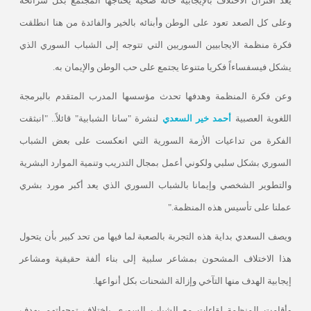
يعد اقتران الاختلاف بالإيجابية حالة صحية يحتاجها المجتمع بكل شرائحه
وعلى كل الصعد تعود على الوطن وأبنائه بالخير والفائدة من هنا انطلقت
فكرة منظمة الايجابيين السوريين التي تتوجه إلى الشباب السوري الذي
يشكل فيسفساءاً فكريا متنوعا يجتمع على حب الوطن والإيمان به
.
وعن فكرة المنظمة وهدفها تحدث مؤسسها المدرب المتقدم بالبرمجة
اللغوية العصبية
أحمد خير السعدي
لنشرة "سانا الشبابية" قائلاً.. "انبثقت
الفكرة من تداعيات الأزمة السورية التي انعكست على بعض الشباب
السوري بشكل سلبي ولكوني أعمل بمجال التدريب وتنمية الموارد البشرية
والتطوير الشخصي وإيمانا بالشباب السوري الذي يعد أكبر مورد بشري
عملنا على تأسيس هذه المنظمة
".
ويصف السعدي بداية هذه التجربة بالصعبة لما فيها من تحد كبير بأن يتحول
هذا الاختلاف المشحون بمشاعر سلبية إلى بناء ألفة حقيقية ومشاعر
إيجابية الهدف منها التآخي وإزالة الشحنات بكل أنواعها
.
وأقامت المنظمة لقاءات مع الشباب السوري باختلاف توجهاتهم بهدف