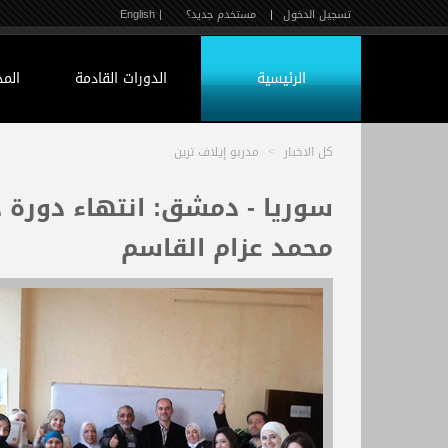
تسجيل الدخول
|
مستخدم جديد؟
| English
الرئيسية
الدورات القادمة
الم
كل الاخبار
>
مدربو إيلاف ترين
سوريا - دمشق: انتهاء دورة د
محمد عزام القاسم