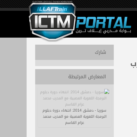
شارك
ب
المعارض المرتبطة
سوريا - دمشق 2014: انتهاء دورة دبلوم
البرمجة اللغوية العصبية مع المدرب محمد
عزام القاسم