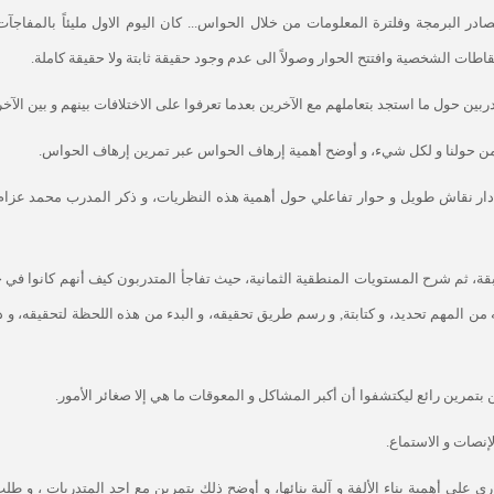
ادر البرمجة وفلترة المعلومات من خلال الحواس... كان اليوم الاول مليئاً بالمفاجآت
اطات الشخصية وافتتح الحوار وصولاً الى عدم وجود حقيقة ثابتة ولا حقيقة كاملة.
دربين حول ما استجد بتعاملهم مع الآخرين بعدما تعرفوا على الاختلافات بينهم و بين الآخر
يئة من حولنا و لكل شيء، و أوضح أهمية إرهاف الحواس عبر تمرين إرهاف الحواس.
 دار نقاش طويل و حوار تفاعلي حول أهمية هذه النظريات، و ذكر المدرب محمد عزام
بقة، ثم شرح المستويات المنطقية الثمانية، حيث تفاجأ المتدربون كيف أنهم كانوا في 
من المهم تحديد، و كتابتة, و رسم طريق تحقيقه، و البدء من هذه اللحظة لتحقيقه، و 
 بتمرين رائع ليكتشفوا أن أكبر المشاكل و المعوقات ما هي إلا صغائر الأمور.
إنصات و الاستماع.
ي على أهمية بناء الألفة و آلية بنائها، و أوضح ذلك بتمرين مع احد المتدربات ، و ط