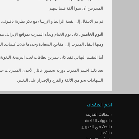
المتدربين أن يبنوا ألفة فيما بينهم.
ثم تم الانتقال إلى تقنية الرابط و الإرساء مع ذكر نظرية بافلوف،
اليوم الخامس
: كان يوم الختام وبدأه المدرب بمواقع الإدراك، م
ومنها انتقل المدرب إلى مفاتيح السعادة وحددها بثلاث كلمات, الرض
أما التقييم النهائي فقد كان بتمرين بطاقات لعب البرمجة اللغوية 
بعد ذلك اختتم المدرب دورته بحضور عائلي لأحدى المتدربات جمع ا
الشهادات بجو من الألفة والفرح والإصرار على التغيير.
اهم الصفحات
مجالات التدريب
الدورات القادمة
ابحث في المدربين
الأخبار