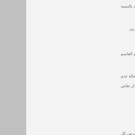
 بالنسبة
ين.
 القاسم
حالة عدم
دار نقاش
لب من كل