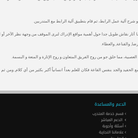
 و شرح آلية عمل الرابط، ثم قام بتطبيق آلية الرابط مع المتدربين.
ما أثار نقاش طويل جدا حول أهمية مواقع الإدراك لنرى الموقف من وجهة نظر الآخر أو 
ا, والقناعة, والعطاء.
العصبية، مما خلق جو من روح الفريق المتعاون و روح الإثارة و المتعة و البسمة.
لحفيد والجد بنفس القاعة فكان للعلم بعداً انسانياً أكبر بكثير من أي كلام, ومن ثم 
الدعم والمساعدة
قسم خدمة المتدرب
الدعم المباشر
أسئلة وأجوبة
علاماتنا التجارية