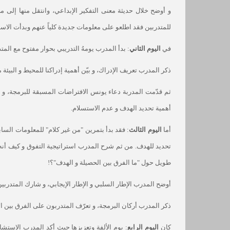
و أوضح خلال حديثة معنى التفكير الإبداعي، وانتقل منها إلى مص
للمتدربين فقد اطلعو على معلومات جديدة كلياً عنهم وبدأت الاسق
في
اليوم الثاني
: بدأ المدرب يومهُ التدريبي بحوار مفتوح مع المت
ذكر المدرب تعريف الإدراك، و بيّن أهمية إدراكنا للمحيط و الب
ثم قدّمت المدربة دعاء يونس الافتراضات المسبقة للبرمجة، و
أهمية تحديد الهدف و عدم الاستسلام.
أما
اليوم الثالث
: فقد بدأ بتمرين "من غير كلام" للمعلومات السا
تحديد للهدف. من ثم شرح المدرب استراتيجية التفوق و كيف أنه 
طويل حول "ما الفرق بين الحصيلة و الهدف"؟!
أوضح المدرب الإطار السلبي و الإطار الإيجابي، و شارك المتدربين
ذكر المدرب أركان البرمجة، و تعرّف المتدربون على الفرق بين ال
كان
اليوم الرابع
: يوم الألفة وتعزيزها حيث أكد المدرب الاستشار