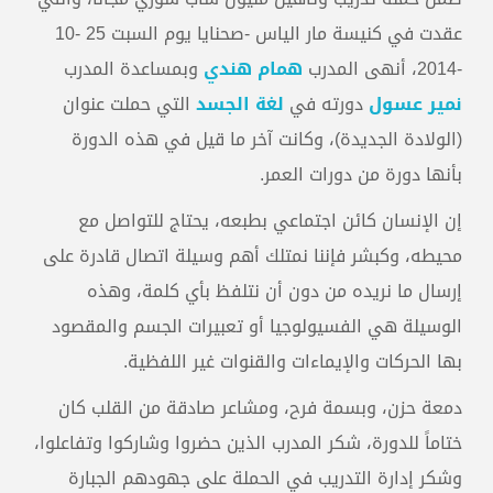
عقدت في كنيسة مار الياس -صحنايا يوم السبت 25 -10
-2014، أنهى المدرب
همام هندي
وبمساعدة المدرب
نمير عسول
دورته في
لغة الجسد
التي حملت عنوان
(الولادة الجديدة)، وكانت آخر ما قيل في هذه الدورة
بأنها دورة من دورات العمر.
إن الإنسان كائن اجتماعي بطبعه، يحتاج للتواصل مع
محيطه، وكبشر فإننا نمتلك أهم وسيلة اتصال قادرة على
إرسال ما نريده من دون أن نتلفظ بأي كلمة، وهذه
الوسيلة هي الفسيولوجيا أو تعبيرات الجسم والمقصود
بها الحركات والإيماءات والقنوات غير اللفظية.
دمعة حزن، وبسمة فرح، ومشاعر صادقة من القلب كان
ختاماً للدورة، شكر المدرب الذين حضروا وشاركوا وتفاعلوا،
وشكر إدارة التدريب في الحملة على جهودهم الجبارة