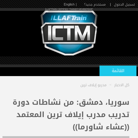
تسجيل الدخول
|
مستخدم جديد؟
| English
القائمة
كل الاخبار
>
مدربو إيلاف ترين
الرئيسية
سوريا، دمشق: من نشاطات دورة
تدريب مدرب إيلاف ترين المعتمد
الدورات القادمة
((عشاء شاورما))