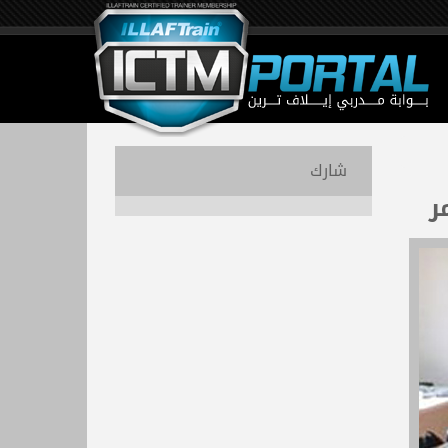
شارك
ر