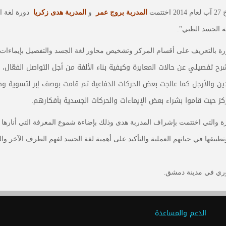
مت
المدربة بروج عمر
و
المدربة هدى زكريا
دورة لغة ا
ة الجسد الطبي".
لدورة بالتعريف على أقسام المركز وتشخيص محاور لغة الجسد والتفصيل بإيماءات 
رح تفصيلي عن حالات المعايرة وكيفية بناء الألفة من أجل التواصل الفعّال،
ليدين والأرجل كما عالجت بعض الحركات الدفاعية ثم قامت بوصف إبر لتسوية و
كز حيث قاموا بشراء بعض الإيماءات والحركات الجسدية بأفكارهم.
ة والتي اختتمت بإشراف المدربة هدى وذلك بإضاءة شموع المعرفة التي أنارها
طبيقها في حياتهم العملية والتأكيد على أهمية لغة الجسد لفهم الطرف الآخر و
وري في مدينة دمشق.
الدعم والمساعدة