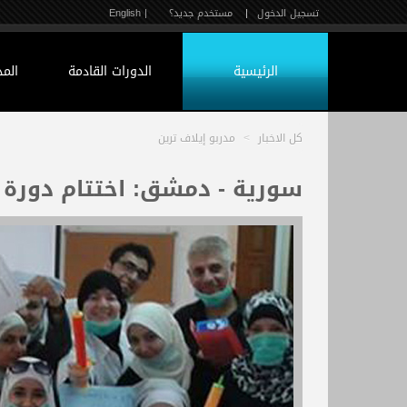
تسجيل الدخول
|
مستخدم جديد؟
| English
الرئيسية
الدورات القادمة
الم
كل الاخبار
>
مدربو إيلاف ترين
سورية - دمشق: اختتام دورة م