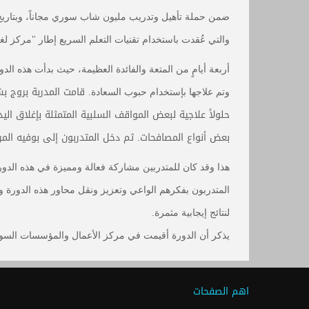
ضمن حملة تأهيل وتدريب مليون شاب سوري مجاناً، وبتاريخ 27 آب لعام 2014 اختت
والتي عُقدت باستخدام تقنيات التعلم السريع إطار "مركز لغ
أربعة أيامٍ من المتعة والفائدة العظيمة، حيث بدأت هذه ا
قامت المدربة بروج بش
وتم علاجها بإستخدام حبوب السعادة.
حلولاً علاجية لبعض المواقف السلبية المتمثلة بإغلاق ا
بعض أنواع المصافحات. ثم دخل المتدربون إلى بوفيه المر
هذا وقد كان للمتدربين مشاركة فعالة ومميزة في هذه الدور
المتدربون بفكرهم الواعي وتعزيز ونقل محاور هذه الدورة وت
لنتائج إيجابية مثمرة.
يذكر أن الدورة أقيمت في مركز الأعمال والمؤسسات الس
اهم الصفحات