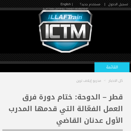
تسجيل الدخول
|
مستخدم جديد؟
| English
القائمة
كل الاخبار
>
مدربو إيلاف ترين
الرئيسية
قطر – الدوحة: ختام دورة فرق
العمل الفعّالة التي قدمها المدرب
الدورات القادمة
الأول عدنان القاضي