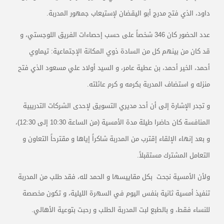
داود، الذي فتح مدرج أبو اليقضان لإستيعاب جمهور المدربة.
عدد الحضور كان 346 شخصاً على حسب إحصاءات الفريق اللوجستي، و
قد كان من بينهم كل من السادة ذوي المكانة الإجتماعية: تيماوي
أحمد، الخير أحمد، بن عطية عامر، و السيد أولاد علي مسعود الذي فتح
منزله و استضاف المدربة بكرمه و كرم عائلته.
و تجدر الإشارة إلى أن أحد مديري التسويق لإحدى الشركات التدريبية
المنافسة كان حاضرا طيلة مدة الأمسية (من الساعة 10:30 إلى 12:30)،
و بعد إنهاء الإلقاء إقترب من المدربة شاكراً إياها و مقترحاً التعاون و
التعامل المشترك مستقبلاً.
ولأن الأمسية نجحت بكل مقاييسها و الحمد لله، فقد طلب من المدربة
تنفيذ أمسية ثانية بنفس اليوم في السهرة الليلية، و تكون مخصصة
للنساء فقط، و بالطبع لبت المدربة الطلب و رحبت بتوعية الأهالي.