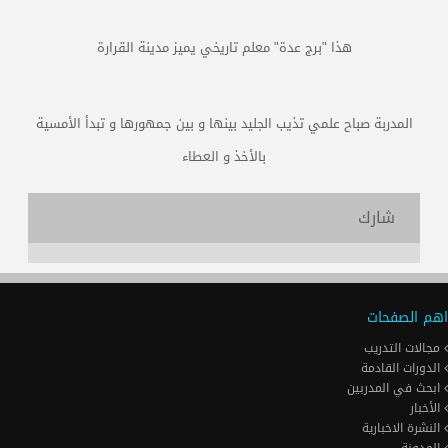
هذا "برج عدة" معلم تاريخي يميز مدينة القرارة
المدربة صباح علمي تذيب الجليد بينها و بين جمهورها و تبدأ الأمسية
بالأخذ و العطاء
شارك
اهم الصفحات
مجالات التدريب
الدورات القادمة
ابحث في المدربين
الأخبار
النشرة الاخبارية
المدونة