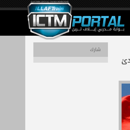
شارك
دئ