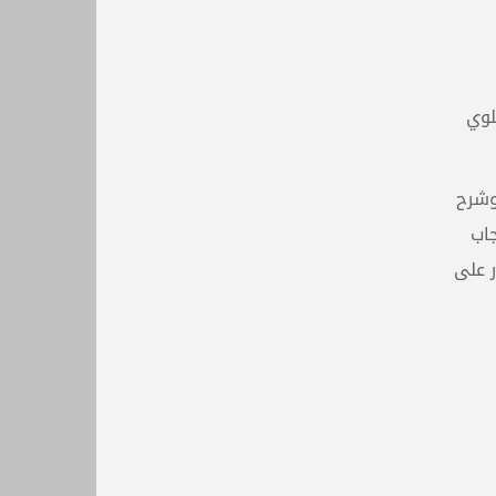
سن البلوي
وشرح
جاب
ر على