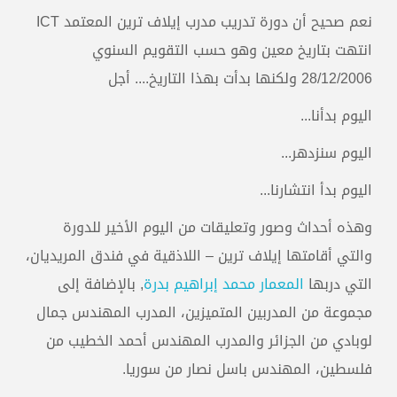
نعم صحيح أن دورة تدريب مدرب إيلاف ترين المعتمد ICT
انتهت بتاريخ معين وهو حسب التقويم السنوي
28/12/2006 ولكنها بدأت بهذا التاريخ.... أجل
اليوم بدأنا...
اليوم سنزدهر...
اليوم بدأ انتشارنا...
وهذه أحداث وصور وتعليقات من اليوم الأخير للدورة
والتي أقامتها إيلاف ترين – اللاذقية في فندق المريديان،
التي دربها
المعمار محمد إبراهيم بدرة
, بالإضافة إلى
مجموعة من المدربين المتميزين، المدرب المهندس جمال
لوبادي من الجزائر والمدرب المهندس أحمد الخطيب من
فلسطين، المهندس باسل نصار من سوريا.