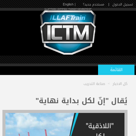
تسجيل الدخول
|
مستخدم جديد؟
| English
القائمة
كل الاخبار
>
صناعة التدريب
الرئيسية
يُقال "إنّ لكل بداية نهاية"
الدورات القادمة