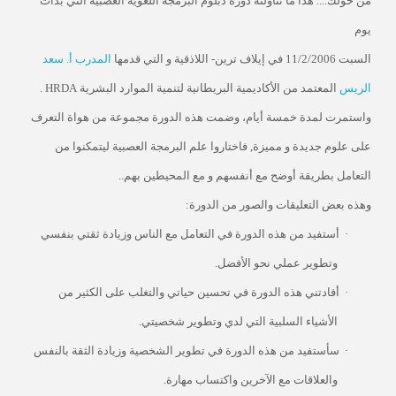
من حولك....
هذا ما تناولته دورة دبلوم البرمجة اللغوية العصبية التي بدأت
يوم
السبت 11/2/2006 ف
ي إيلاف ترين- اللاذقية و التي قدمها
المدرب أ. سعد
الريس
المعتمد من الأكاديمية البريطانية لتنمية الموارد البشرية
HRDA
.
واستمرت لمدة خمسة أيام، وضمت هذه الدورة مجموعة من هواة التعرف
على علوم جديدة و مميزة, فاختاروا علم البرمجة العصبية ليتمكنوا من
التعامل بطريقة أوضح مع أنفسهم و مع المحيطين بهم..
وهذه بعض التعليقات والصور من الدورة:
·
أستفيد من هذه الدورة في التعامل مع الناس وزيادة ثقتي بنفسي
وتطوير عملي نحو الأفضل.
·
أفادتني هذه الدورة في تحسين حياتي والتغلب على الكثير من
الأشياء السلبية التي لدي وتطوير شخصيتي.
·
سأستفيد من هذه الدورة في تطوير الشخصية وزيادة الثقة بالنفس
والعلاقات مع الآخرين واكتساب مهارة.