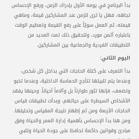
بدأ البرنامج في يومه الأول بإدراك الزمن، ورفع الإحساس
تجاهه، فهل يا ترى للزمن عند المشاركين قيمة، وماهي
قيمته، ثم العمل سويّاً على رفع القيمة وتعظيم الوقت
باعتباره أثمن مورد، ولتحقيق ذلك تمت العديد من
التطبيقات الفردية والجماعية بين المشاركين.
اليوم الثاني:
بدأ التعرف على كتلة الحاجات التي بداخل كل شخص،
وعندما يتم تلبيتها تتأجج الحماسة الداخلية، وعندما تخبو
وتضعف، فإنها تثور طوارئاً بل وآلاماً أحياناً. وحينها يفقد
الأشخاص السيطرة على حياتهم، وبدأت تطبيقات قياس
الحاجات الأربعة ومن ثم إظهار نتيجة المقياس وتحليلها.
ومن هنا بدأ الإحساس بأهمية إدارة العمر والحياة وفق
مبادئ وقوانين حاكمة تحافظ على جودة الحياة وتلبي