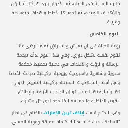
كتابة الرسالة في الحياة، ثم الأدوار، وبعدها كتابة الرؤى
والأهداف البعيدة، ثم تحويلها لخُطط وأهداف متوسطة
وقريبة.
اليوم الخامس:
روعة الحياة في أن تعيش وأنت راضٍ تمام الرضى عمّا
تقوم بفعله بشكلٍ دوري، وفي هذا اليوم بدأت ترجمة
الرسالة والرؤية والأهداف في عملية تخطيط مُحكمة
سنوية وشهرية وأسبوعية ويومية، وكيفية صياغة الخُطط
وفق أفضل المنهجيات السليمة، وكيفية التقييم الدوري
لها ومراجعتها لضمان توازن الحاجات الأربعة ولإطلاق
القوى الداخلية والحماسة المُتأججة لدى كل مشارك.
وفي الختام قامت
إيلاف ترين الإمارات
بالختام في إطار
"الساعة"، حيث كانت هنالك كلمات عميقة وقوية المعنى،