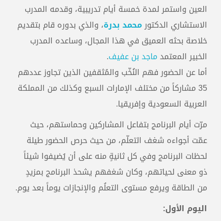
العين واستمر لمدة خمسة أيام تدريبية، وقدمه المدرب
الاستشاري الدكتور
محمد بدرة
، والذي بدوره قام بتقديم
خلاصة بحثه العميق في هذا المجال، وساعده المدرب
الخبير المعتمد
ماجد بن عفيف
.
أما عن الحضور فهم النُخّب والمُثقفين الذين تجاوز عددهم
35 مشاركاً من مختلف الإمارات السبع وكذلك من المملكة
العربية السعودية وإفريقيا.
مرّت أيام البرنامج بتفاعل المشاركين وحماستهم، حيث
عمّت أجواءه شغف التعلّم، من حيث حرص الحضور طيلة
لحظات البرنامج وفي كل ثانيةٍ منه على أن يُضيفوا شيئاً
ذو معنى لحياتهم، وكان شغفهم يشحذ البرنامج بمزيدٍ
من الطاقة ويرفع مستوى التعلُم والإنجازات يوماً بعد يوم.
اليوم الأول: