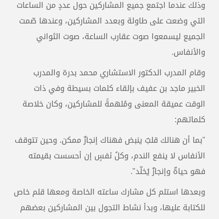
وذلك عندما اجتمع جميع المشاركين حول عددٍ من الساعات
التي وضعت على طاولة وبعدد المشاركين، وعندها صّمت
الجميع ليسمعوا صوت عقارب الساعة، صوت الثواني
والأنفاس.
وقام المدرب الدكتور الاستشاري محمد بدرة والمدرب
الخبير ماجد بن عفيف بإلقاء كلمات بسيطة وفي ذات
الوقت عميقة المعنى ومُلهمةً للمشاركين، وكان خلاصة
كلماتهم:
"بما أن هنالك قلبٌ ينبض فهناك إنجازٌ ممكن. وحين تتوقف
الأنفاس لا ينفع الندم، وكلُ نَفسٍ إن أحسست بقيمته
فهو حياةٌ وإنجازٌ يُخلّد".
وبعدها استلم كل مشارك ساعته الخاصة ومعها قلم خاص
للكتابة عليها، وبدأ نشاط التجول بين المشاركين بعضهم