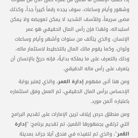
وشهور وأيام وساعات، سوف يجده رقماً كبيراً جداً، وكذلك
مضى سريعاً، وللأسف الشديد لا يمكن تعويضه ولا يمكن
استبداله، ولهذا فإن رأس المال الحقيقي هو عمر
الإنسان، والذي يتألف من سنوات وأشهر وأيام وساعات
وثوان، وكما يقوم مالك المال بالتخطيط لاستثمار ماله،
وذلك بالتعرف على ما يملكه بدايةً، فإنه حريٌّ بالإنسان أن
يتعرف على رأس ماله الحقيقي.
ومن هنا أتى مفهوم
إدارة العمر
، والذي يُعتبر بوابة
الإحساس برأس المال الحقيقي، ثم العمل وفق استثماره
باعتباره أثمن مورد.
ومن منطلق حرص إيلاف ترين الإمارات على تقديم البرامج
التي ترتقي بجمهورها المُميز، تم تقديم برنامج: "
إدارة
العُمر
"، والذي تم تنفيذه في فندق آيلا جراند بمدينة