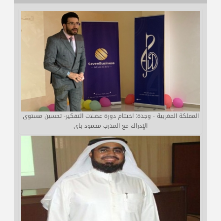
المملكة المغربية - وجدة: اختتام دورة عضلات التفكير- تحسين مستوى
الإدراك مع المدرب محمود باي