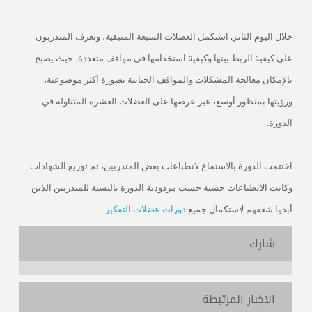
خلال اليوم الثاني استكمل العضلات السبعة المتبقية، وتعرف المتدربون
على كيفية الربط بينها وكيفية استخدامها في مواقف متعددة، حيث يصبح
بالإمكان معالجة المشكلات والمواقف الحياتية بصورة أكثر موضوعية،
ورؤيتها بمنظور أوسع، عبر عرضها على العضلات العشرة المتناولة في
الدورة.
اختتمت الدورة بالاستماع لانطباعات بعض المتدربين، ثم توزيع الشهادات.
وكانت الانطباعات حسنة حسب مردودية الدورة بالنسبة للمتدربين الذين
أبدوا شغفهم لاستكمال جميع
دورات عضلات التفكير
.
شارك
الاخبار المرتبطة