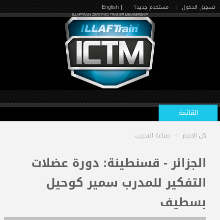
تسجيل الدخول
|
مستخدم جديد؟
| English
القائمة
كل الاخبار
>
صناعة التدريب
الرئيسية
الجزائر - قسنطينة: دورة عضلات
التفكير للمدرب سمير كوحيل
الدورات القادمة
بسطيف