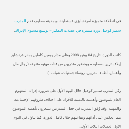
في انطلاقة متميزة لفرنشايزي قسنطينة، وبمدينة سطيف قدم
المدرب
سمير كوحيل
دورة متميزة في عضلات التفكير – توسيع مستوى الإدراك
.
كانت الدورة بتاريخ 04 يونيو 2008 وعلى مدار يومين كاملين بمقر فرنشايز
إيلاف ترين بسطيف، وبحضور متدربين من فئات مهنية متنوعة (رجال مال
وأعمال، أطباء، مدربين، رؤساء جمعيات، شباب...).
ركز المدرب سمير كوحيل خلال اليوم الأول على ضرورة إدراك المفهوم
العام للموضوع وأهميته بالنسبة للأفراد على اختلاف ظروفهم الإجتماعية
والمهنية، وقد وُفق المدرب في جعل المتدربين يشعرون بأهمية الموضوع
مما انعكس على أدائهم وتفاعلهم خلال كامل الدورة، كما تناول في اليوم
الأول العضلات الثلاث الأولى.