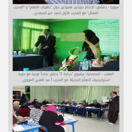
سوريا - دمشق: اختتام دورتين مميزتين حول "نظريات التعلم" و "المدرب
الفعال" مع المدرب الأول أحمد خير السعدي
المغرب - المحمدية: مشروع "جدارة 2" يحقق نجاحاً نوعيا مع دورة
استراتيجيات التعلّم الحديثة مع المدرب أ.عبد الغني العزوزي