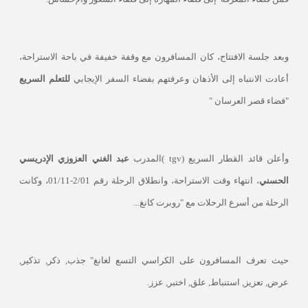
وبعد جلسة الافتتاح، كان المسافرون مع وقفة خفيفة في باحة الاستراحة،
أعادت الانتباه إلى الأذهان وعرفتهم بفضاء السفر الإيجابي
للتعلم السريع
"فضاء قصر العرسان "
وأعلن قائد القطار السريع (
tgv
)المدرب
عبد الغني العزوزي الإدريسي
الحسني
، انتهاء وقت الاستراحة، وانطلاق الرحلة رقم 2/01-01/11، وكانت
الرحلة من أسرع الرحلات مع "روبرت كانغ...
حيث تعرف المسافرون على الكراسي التسع لغانغ" جذب, ذكر, تذكير,
عرض, تعزيز, استنباط, علق, اختبر, عزز.