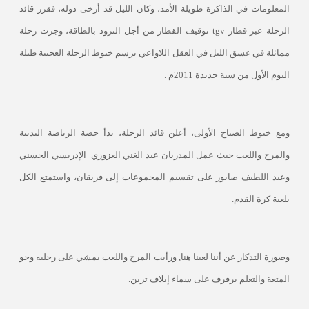
المعلومات في الذاكرة طويلة الأمد، وكان الليل قد أرخى دوله، فقرر قائد
الرحلة عبر قطار
tgv
توقيف القطار من أجل التزود بالطاقة، وجرت رحلة
مماثلة في غسق الليل في العقل اللاواعي ترسم خيوط الرحلة العجيبة طيلة
اليوم الأول من سنة جديدة 2011م .
ومع خيوط الصباح الأولى، أعلن قائد الرحلة، بدأ حصة الرياضة البدنية
والمرح واللعب حيث عمل المدربان عبد الغني العزوزي
الإدريسي الحسني
وعبد اللطيف صابور على تقسيم المجموعات إلى فريقان، واستمتع الكل
بلعبة كرة القدم.
وصورة التذكار عن أننا لعبنا هنا, ورأيت المرح واللعب يمشي على رجليه وجو
المتعة والتعلم يرفرف على سماء إيلاف ترين.