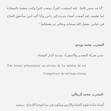
"أنا جد ممتن لكما... لقد استفدت كثيراً، تمتعت كثيرا وكنت مفعما بالسعادة
لما تعلمته، لقد أضفت أشياء جديدة إلى ذاتي، وأنا أكيد أنني سأحقق النجاح
في حياتي، بفضل الله سبحانه وتعالى ثم بفضلكما "
المتدرب
محمد بويدي:
مدير شركة للتصدير والاستيراد بمدينة الدار البيضاء.
Très bonne présentation ou niveau de La métrise de soi
Compétence de très haut niveau
-المتدرب
محمد الريتالي:
أستاذ مادة علوم الحياة والأرض ومكون في بيداغوجيا الإدماج –برشيد