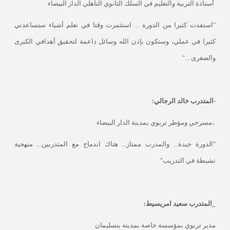
أستاذة التربية والتعليم في السلك الثانوي التأهلي الدار البيضاء
"استفدت كثيرا من الدورة ... استثمرت وقتا في تعلم أشياء ستساعدني
كثيرا في عملي، وستكون بإذن الله وسائل داعمة لتحقيق أهدافي الكبرى
والصغرى ..."
-المتدرب خالد الرجالي:
،مسرحي ومؤطر تربوي بمدينة الدار البيضاء
"الدورة جيدة... والمدرب ممتاز... هناك اندماج مع المتدربين... منهجية
نشيطة في التدريب"
_المتدرب سعيد امريسيط:
مدير تربوي بمؤسسة خاصة بمدينة بنسليمان