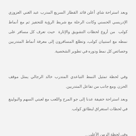
وبعد استراحة شاي أعلن قائد القطار السريع المدرب عبد الغني العزوزي
الإدريسي الحسني وكانت الرحلة مع شريط الرؤية للتحفيز ثم مع أنماط
كولب
من أروع لحظات التشويق والإثارة
حيث تعرف كل مسافر على
نمطه مع استبيان كولب، وتطلع المسافرون إلى معرفة أنماط المتدربين
وخصائص كل نمط ودوره في تطوير الشخصية.
وفي لحظة تمثيل النمط التباعدي المتدرب خالد الرجالي يمثل موقف
الحزن. ومع جانب من تفاعل المتدربين.
وبعد استراحة خفيفة عدنا إلى جو المرح واللعب مع لعبتي السهم والبولينغ
في لحظات استغراق لبطائق كولب.
وفي لحظة الزمن الأعلى ...