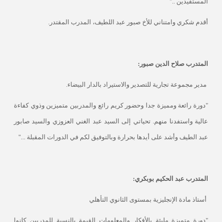
المستفيدين .."
أقدم شكري وامتناني للأخ صبور عبد اللطيف، المدرب المقتدر.
المتدرب صلاح الدين صبور:
مدير مجموعة تجارية للتصدير والاستيراد بالدار البيضاء.
"دورة رائعة ومميزة جدا وحضور كريم رائع والمدربين متميزين وذوي كفاءة
عالية واستفدنا منهم. تحياتي إلى السيد عبد الغني العزوزي والسيد صابور
عبد الطيف وأشد على أيدها بحرارة وبالتوفيق لكم في الدورات المقبلة ..."
المتدرب عبد الحكيم بوبكري:
أستاذ مادة الإنجليزية بمستوى الثانوي التأهلي
"دورة متميزة مليئة بالأفكار والمعلومات القيمة بالنسبة للمدربين كانوا