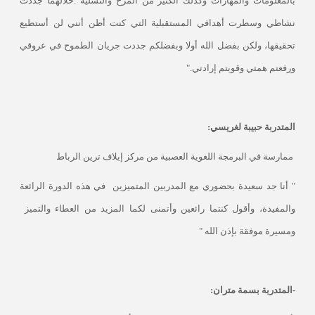
بالمعلومات والمهارات وكذلك الكثير من المرح والتسلية .خلالهما جددت
نشاطي وسطرت أهدافي المستقبلية التي كنت أظن أنني لن أستطيع
تحقيقها، ولكن بفضل الله أولا وبفضلكم جددت جريان الطموح في عروقي
ورفعتم همتي وقويتم إرادتي."
المتدربة حبيبة لغريسي:
ممارسة في البرمجة اللغوية العصبية من مركز إيلاف ترين الرباط
" أنا جد سعيدة بحضوري مع المدربين المتميزين
في هذه الدورة الرائعة
والمفيدة، وأقول كنتما رائعين وأتمنى لكما المزيد من العطاء والتميز
ومسيرة موفقة بإذن الله "
-المتدربة بسمة متران: