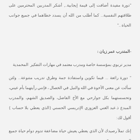
"دورة مفيدة أضافت إلى قيمة إيجابية.., أشكر المدربين المحترمين على
طلاقتهم النفسية... كما أطلب من الله أن يسدد خطاهما في جميع جوانب
الحياة .."
-المتدرب عمر زيان :
مدير تربوي بمؤسسة خاصة ومدرب معتمد في مهارات التفكير
المحمدية
" دورة رائعة ... فيما تكوين واستفادة جمة وطرق تدريب متنوعة... ولئن
سألت عن معنى الأخوة في الله والنبل في الخصال ، فإنني رأيتهما بأم عيني،
وتحسستهما بكل جوارحي مع الأخ الفاضل، والصديق الشهم، والمدرب
المبدع ذ.عبد الغني العزوزي الإدريسي الحسني {الذي يعطي بلا حساب }
أقول لك:
إنك تملأ رصيدك لأن الذي يعطي يعيش حياة مضاعفة تدوم دوام حياة جميع