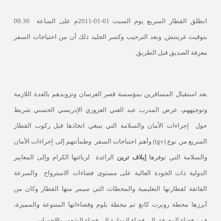
انطلق القطار السريع يوم السبت 01-01-2011م على الساعة
09:30
بتوقيت غرينتش, وبعد الترحيب وكسر الجليد ذلك أن من احتياجات السفر
معرفة الصديق قبل الطريق.
بعد استقبال المسافرين بمؤسسة قصر العرسان وتزويدهم بالعدة اللازمة
وتوجيههم، عرض المدرب عبد الغني العزوزي الإدريسي الحسني شريط
حول
إجراءات الأمان والسلامة التي ينبغي اتخاذها قبل ركوب القطار
السريع من نوع (
tgv
) وأهم احتياجات السفر
وطمأنتهم إلى إجراءات الأمان
والسلامة التي توفرها
إيلاف ترين
الرائدة
لزبائنها الكرام وإلى المعايير
الدولية ذات الجودة العالية على مستوى فضاءات الاسترواح
والسرعة
الفائقة لقطارتها التعليمية والمحطات التي سيمر منها القطار وكان من
أبرزها محطة روبرت كانغ ثم محطة بلوم وفضاءاتها المتنوعة والمميزة،
فمن فضاء المعرفة
إلى فضاء المهارة إلى فضاء الشعور والإحساس.