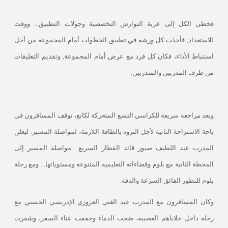
فخطى الكل إلى عربة التوارش التخصصية وجولات التطبيق... ووقت
للاستعداد, فأخذت كل ورشة في تطبيق الخطوات أمام المجموعة من أجل
استنباط الأداء، فكان كل فرد مع عرض أمام المجموعة, وتقديم التعليقات
من طرف المدربين والمتدربين.
وبعد مراجعة سريعة للكراسي التسع المتحركة لكانغ، توقف المسافرون في
باحة الاستراحة الثانية لأجل التزود بالطاقة اللازمة، لمواصلة المسير. ليعلن
المدرب عبد اللطيف صبور قائد القطار السريع
مواصلة المسير إلى
المحطة الثانية مع بلوم وفضاءاته التعليمية المتنوعة ومستوياتها... ومع رحلة
بلوم للتطور الفائق السرعة والدقة.
وكان المسافرون مع المدرب عبد الغني العزوزي الإدريسي الحسني مع
رحلة داخل خلاياهم العصبية، ضخت الدماء وخففت عناء السفر، وشفرت