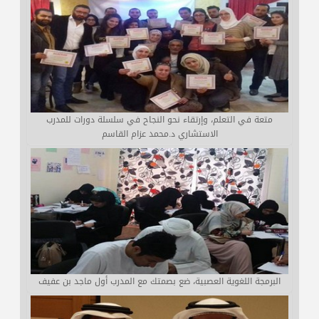
متعة في التعلم، وإرتقاء نحو النجاح في سلسلة دورات للمدرب
الاستشاري د.محمد عزام القاسم
البرمجة اللغوية العصبية، ضع بصمتك مع المدرب أول ماجد بن عفيف