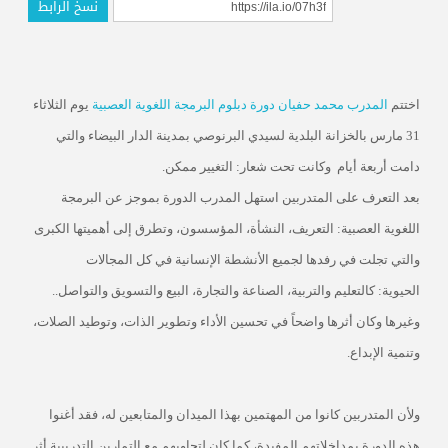
نسخ الرابط
اختتم
المدرب محمد حفيان
دورة دبلوم البرمجة اللغوية العصبية
يوم الثلاثاء
31 مارس بالخزانة البلدية لسيدي البرنوصي بمدينة الدار البيضاء والتي
دامت أربعة أيام وكانت تحت شعار: التغيير ممكن
.
بعد التعرف على المتدربين استهل المدرب الدورة بموجز عن البرمجة
اللغوية العصبية: التعريف، النشأة، المؤسسون، وتطرق إلى أهميتها الكبرى
والتي تجلت في رفدها لجميع الأنشطة الإنسانية في كل المجالات
الحيوية:
كالتعليم والتربية، الصناعة والتجارة، البيع والتسويق والتواصل..
وغيرها وكان أثرها واضحاً في تحسين الأداء وتطوير الذات، وتوطيد الصلات،
وتنمية الإبداع
.
ولأن المتدربين كانوا من المهتمين بهذا الميدان والمتابعين له، فقد أغنوا
هذه الدورة بمداخلاتهم المفيدة، كما كان لتجاوبهم مع التمارين التدريبية أثر