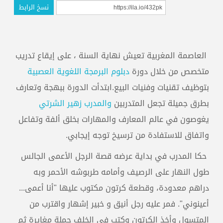
نسخ الرابط
العاصمة المغربية تعيش نهاية السنة ، على إيقاع تدريب
متخصص من خلال دورة
دبلوم البرمجة اللغوية العصبية
بتوظيف تقنيات وفنيات البيع.ابتدأت الدورة ببهجة وتعارف
بطرق جميلة تجعل المتدربين
والمدرب زهير الشرتي
يغوصون في عالم المعارف والمهارات بخلق ألفة وتفاعل
واتفاق للاستفادة من ترسيخ توجه إيجابي.
حكا المدرب في بداية عرضه قصة الرجل الأعمى الجالس
طول النهار على الرصيف وأمامه طربوشه الأحمر وبه
دراهم معدودة، وقطعة كرتون مكتوب عليها "أنا أعمى...
أعينوني". فمر عليه رجل أنيق و خبير إشهار واقترب من
المتسول وأخذ الكرتون وكتب في الخلف جملة مغايرة ثم