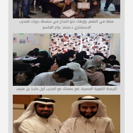
متعة في التعلم، وإرتقاء نحو النجاح في سلسلة دورات للمدرب
الاستشاري د.محمد عزام القاسم
البرمجة اللغوية العصبية، ضع بصمتك مع المدرب أول ماجد بن عفيف