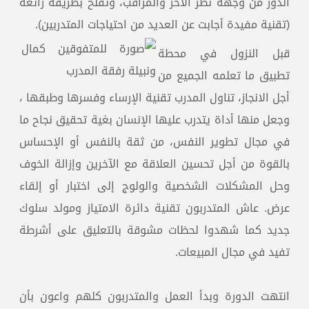
الدور من وجهة نظر الآخر والمراقب، وتفلح بطريقة رائعة
(تقنية مفيدة أجابت عن العديد من احتياجات المتدربين).
قبل النزول في محطة
تطبيق ما تعلمه الجميع من
أجل الانجاز، تناول المدرب تقنية الإرساء وفسرها وطبقها ،
وجعل منها أداة يتدرب عليها الإنسان بغية تحقيق نجاح ما
في مجال تطوير النفس، من ثقة بالنفس أو الإحساس
بالقوة من أجل تحسين العلاقة مع الآخرين وإزالة الخوف
وحل المشكلات الشخصية والولوج إلى اختبار أو إلقاء
عرض. عاش المتدربون تقنية دائرة الامتياز ومولد سلوك
جديد كما شهدوا لحظات مشوقة بالتعليق على أشرطة
تفيد في مجال المبيعات.
انتهت الدورة وبدأ العمل والمتدربون كلهم واعون بأن