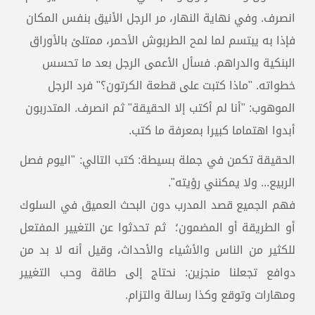
انصرف. وفي نهاية النهار، مر الرجل الأنيق بنفس المكان
فإذا به يبتسم لما لمح الطربوش الأحمر، ممتلئ بالأوراق
البنكية والدراهم. فسأل الأعمى الرجل بعد ما تحسس
خطواته. "ماذا كتبت على قطعة الكرتون؟" فرد الرجل
الموهوب: "أنا لم أكتب إلا الحقيقة" ثم انصرف. المتدربون
أبدوا اهتماما كبيرا بمعرفة ما كتب.
الحقيقة تكمن في جملة بسيطة: كتب التالي: "اليوم فصل
الربيع... ولا يمكنني رؤيته".
فهم الجميع قصد المدرب دون البحث العميق في السلوك
أو الطريقة أو المضمون؛ ثم تحدثوا عن التغيير المفتعل
للكثير من الناس والأشياء والأحداث، وقيل أنه لا بد من
دوافع تجعلنا منجزين: نحتاج إلى طاقة وحب التغيير
ومهارات وتوقع وكذا رسالة والتزام.