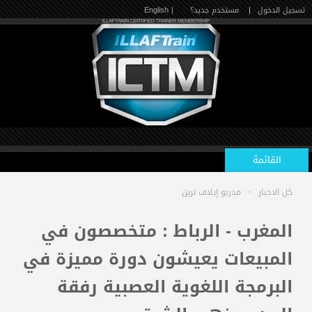
تسجيل الدخول
|
مستخدم جديد؟
| English
القائمة
كل الاخبار
>
مدربو إيلاف ترين
الرئيسية
المغرب - الرباط : متخصصون في
المبيعات يعيشون دورة مميزة في
الدورات القادمة
البرمجة اللغوية العصبية رفقة