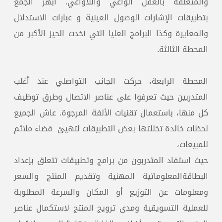
والمتعلقة بالعقل الواعي واللاواعي. أبهر الجمع
بتطبيقات الإشارات الوصول العينية و عبارات الاستدلال
والمعايرة وكذا البرامج العليا التي أخدت الحيز الأكبر من
المحطة
الثالثة.
المحطة الرابعة، حركت الجانب التواصلي عند أغلب
المتدربين حيث تعرفوا على عناصر الاتصال وطرق توظيف
كل منها، باستعمال تقنيات الألفة المرجوة. عاش الجميع
لحظات خالدة تخللتها بعض التطبيقات لتهيئ فضاء ملائم
للمبيعات،
حيث استفاد المتدربون من برامج وتطبيقات تتعلق بإعداد
البطاقةالمعلوماتية المهنية وتقديم المنتج والسعر
ومعلومات عن التوزيع أو المكان والسرعة المطلوبة
للعملية التسويقية ومدى ترويج المنتج لاستكمال عناصر