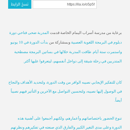
نسخ الرابط
برعاية من مدرسة أسراب اليمام الخاصة قدمت
المدربة ضحى فتاحي
دورة
دبلوم في البرمجة اللغوية العصبية
وبمشاركة من
بدأت الدورة في 10 يونيو
واستمرت ستة أيام. طافت المدربة خلالها في بساتين البرمجة مصطحبة
المتدربين في رحلة شيقة إلى دواخل أنفسهم، ليتعرفوا عليها أكثر.
كان للتفكير الإيجابي نصيبه الوافر من وقت الدورة، ولتحديد الأهداف والنجاح
في الوصول إليها نصيبه، ولتحسين التواصل مع الآخرين و التأثير فيهم نصيباً
أيضاً.
تنوع الحضور باختصاصاتهم وأعمارهم، ولكنهم أجمعوا على أهمية هذه
الدورة وعلى مدى التغير الكبير والفارق الذي صنعته في تفكيرهم ونظرتهم