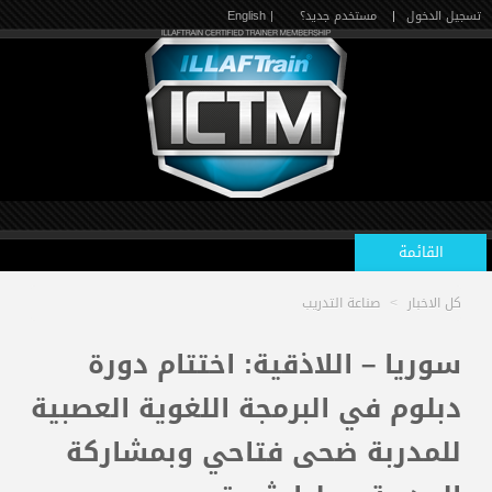
تسجيل الدخول
|
مستخدم جديد؟
| English
القائمة
كل الاخبار
>
صناعة التدريب
الرئيسية
سوريا – اللاذقية: اختتام دورة
دبلوم في البرمجة اللغوية العصبية
الدورات القادمة
للمدربة ضحى فتاحي وبمشاركة