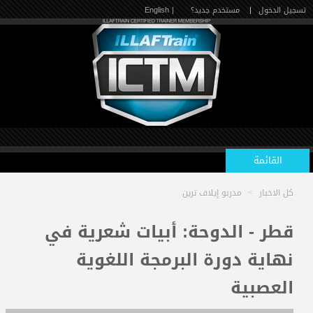
تسجيل الدخول
|
مستخدم جديد؟
| English
القائمة
كل الاخبار
>
مدربو إيلاف ترين
الرئيسية
قطر - الدوحة: أبيات شعرية في
نهاية دورة البرمجة اللغوية
الدورات القادمة
العصبية