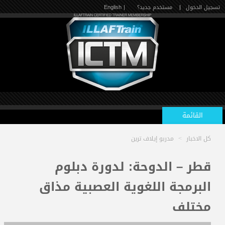
تسجيل الدخول
|
مستخدم جديد؟
| English
القائمة
كل الاخبار
>
مدربو إيلاف ترين
الرئيسية
قطر – الدوحة: لدورة دبلوم
البرمجة اللغوية العصبية مذاق
الدورات القادمة
مختلف