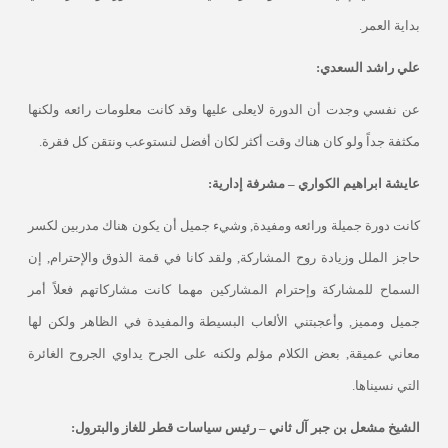
بداية العمر
.
علي راشد السعدي:
عن نفسي وجدت أن الدورة لايعلى عليها وقد كانت معلومات رائعه ولكنها
مكثفة جداً ولو كان هناك وقت أكثر لكان أفضل لنستوعب ونتقن كل فقرة.
عايشة ابراهيم الكواري – مشرفة إدارية:
كانت دورة جميلة ورائعه ومفيدة, وشيء جميل أن يكون هناك مدربين لكسر
حاجز الملل وزيادة روح المشاركة, ولقد كانا في قمة الذوق والإحترام, إن
السماح للمشاركة وإحترام المشاركين مهما كانت مشاركاتهم فعلاً أمر
جميل ومميز, وأعجبتني الألعاب البسيطة والمفيدة في الظاهر ولكن لها
معاني عميقة, بعض الكلام مؤلم ولكنه على الجرح يداوي الجروح الغائرة
التي نسيناها
.
الشيخ مشعل بن جبر آل ثاني – رئيس سياسات قطر للغاز والبترول: