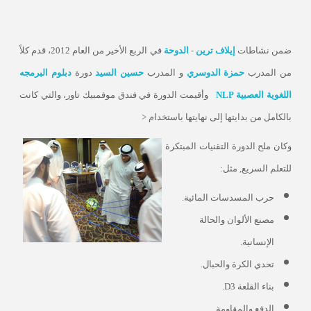
ضمن نشاطات
إيلاف ترين - الدوحة
في الربع الأخير من العام 2012، قدم كلاً
من المدرب
حمزة الدوسري
و المدرب
حسين السيد
دورة
دبلوم البرمجه
اللغوية العصبية NLP
وأقيمت الدورة في فندق موفمبيك تاور، والتي كانت
بالكامل من بدايتها إلى نهايتها باستخدام <
وكان ملح الدورة التقنيات المبتكرة
للتعلم السريع, مثل:
حرب المسدسات المائية.
مصنع الألوان والحالة
الإنسانية.
تحدي الكرة والحبال.
بناء القلعة 3
D
.
الدفع والمقاومة.