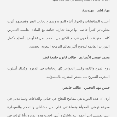
مها راشد – مهندسة:
أحببت المناقشات والحوار أثناء الدورة وسماع تجارب الغير وقصصهم أثرت
معلوماتي كثيراً خاصة أنها تربط تجارب حياتية مع المادة العلمية, التمارين
كانت مفيدة جداً فهي تترجم الكثير من الكلام بطريقة أوضح, أتطلع لأكمل
الدورات القادمة لتوضح أكثر معالم البرمجة اللغوية العصبية
.
محمد عيسى الأنصاري – طالب قانون جامعة قطر:
روح المرح والألفة وكسر الحواجز كلها إيحابيات في الدورة
وكذلك أسلوب
المدرب الصريح مما يشعر المتدرب بالمسؤلية
.
حسن مهنا العجمي – طالب جامعي:
أرى أن هذه الدورة هي مفاتيح للنجاح في حياتي والعلاقات وتساعدني في
معرفة قيمتي المخبأة وتساعدني على حل مشاكلي والتحكم والسيطرة
على نفسي, إني أحمد الله واشكره أنني اخذت هذه الدورة وأنا لازلت في