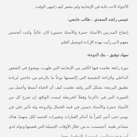
الأجواء كانت غاية في الإيجابية ولم نشعر كيف إنتهى الوقت
.
عيسى راشد السعدي – طالب جامعي:
إنفتاح المدربين (الأستاذ حمزة والأستاذ حسين) كان عالياً. وكنت أتحمس
معهم لأني رأيت بهذه الإرادة لتوصيل العلم
.
سهاد توفيق – بنك الدوحة:
دورة رائعة تعلمت فيها الكثير من الإيجابية التي ظهرت بوضوح في الشعور
الداخلي والراحة النفسية التي إكتسبتها نوعاً ما بالرغم من حاجتي لزيادة
تطبيق البرمجة بشكل أكبر, ولقد تعلمت كيف أن الحياة أبسط وأجمل من
الصورة التي في ذاكرتنا وفعلاً الخريطة ليست الواقع, إن شرح كل من
الأستاذ حمزة والأستاذ حسين في قمة الجمال والروعة وله تأثير جلي في
يومي حتى أنني كثيراً ما أتذكر العبارات وتعبيرات الجسد لكل منهما, هناك
مشاعر طيبة أحسست به من خلال الأوقات الجميلة التي قضيتها وتولد لدي
أسرة جديدة أتمنى إستمرار التواصل معها.