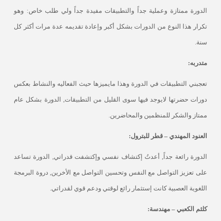
الدورة ممتازة وعملية جداً والتطبيقات مفيدة جداً ولي طلب خاص: وهو
تكرار هذا النوع من الدورات بشكل أكبر وإعادة تقديمه عدة مرات أكثر كل
سنة
.
متدربه
:
تعجبني التطبيقات في الدورة وهذا مايميزها حيث الفعاليه والنشاط بعكس
دورات حضرتها لايوجد فيها سوى القليل من التطبيقات, الدورة بشكل عام
ممتاز والشكر للمنظمين والمحاضرين.
العنود المهندي – قطر للبترول:
الدورة رائعة جداً, أعدتُ إكتشاف نفسي وإكتشفت قدراتي, الدورة تساعد
على تعزيز التواصل مع النفس وتحسين التواصل مع الأخرين, دروة البرمجة
اللغوية العصبية كانت إستثمار رائع لوقتي ودعم قوي لقدراتي
.
كلثم الكعبي – مهندسة: